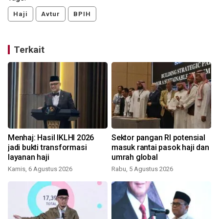
Haji
Avtur
BPIH
Terkait
Menhaj: Hasil IKLHI 2026
Sektor pangan RI potensial
jadi bukti transformasi
masuk rantai pasok haji dan
layanan haji
umrah global
Kamis, 6 Agustus 2026
Rabu, 5 Agustus 2026
S