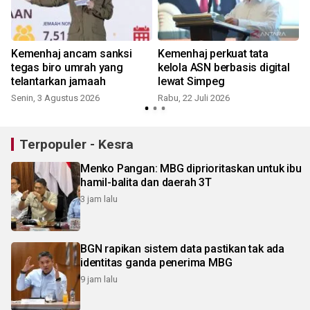
Kemenhaj ancam sanksi
Kemenhaj perkuat tata
tegas biro umrah yang
kelola ASN berbasis digital
telantarkan jamaah
lewat Simpeg
Senin, 3 Agustus 2026
Rabu, 22 Juli 2026
S
Terpopuler - Kesra
Menko Pangan: MBG diprioritaskan untuk ibu
hamil-balita dan daerah 3T
3 jam lalu
BGN rapikan sistem data pastikan tak ada
identitas ganda penerima MBG
9 jam lalu