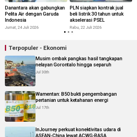
Danantara akan gabungkan
PLN siapkan kontrak jual
Pelita Air dengan Garuda
beli listrik 30 tahun untuk
Indonesia
akselerasi PSEL
Jumat, 24 Juli 2026
Rabu, 22 Juli 2026
R
Terpopuler - Ekonomi
Musim ombak pangkas hasil tangkapan
nelayan Gorontalo hingga separuh
Jul 30th
Wamentan: B50 bukti pengembangan
pertanian untuk ketahanan energi
Jul 17th
InJourney perkuat konektivitas udara di
ASEAN-China lewat ACWG-RASA