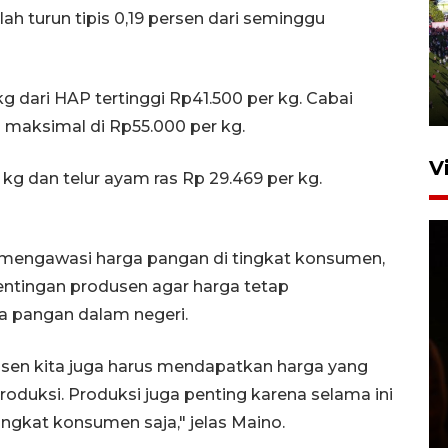
lah turun tipis 0,19 persen dari seminggu
UPACARA HUT KE-78
REPUBLIK INDONESIA DI
GORONTALO
 dari HAP tertinggi Rp41.500 per kg. Cabai
17 Agustus 2023 15:58
 maksimal di Rp55.000 per kg.
V
g dan telur ayam ras Rp 29.469 per kg.
 mengawasi harga pangan di tingkat konsumen,
ntingan produsen agar harga tetap
a pangan dalam negeri.
SPPG di Gorontalo jaga
dusen kita juga harus mendapatkan harga yang
kandungan gizi paket MBG
oduksi. Produksi juga penting karena selama ini
Ramadhan
tingkat konsumen saja," jelas Maino.
23 Februari 2026 18:20