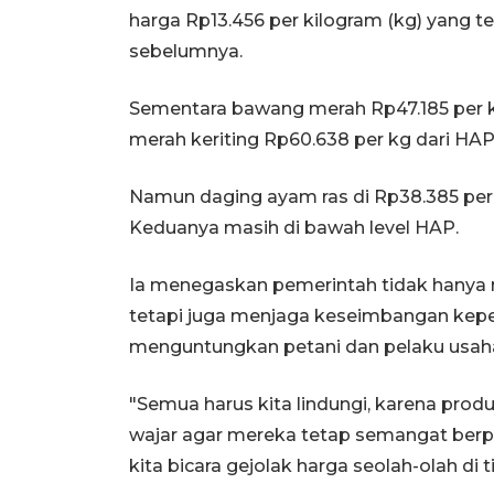
harga Rp13.456 per kilogram (kg) yang te
sebelumnya.
Sementara bawang merah Rp47.185 per kg
merah keriting Rp60.638 per kg dari HAP
Namun daging ayam ras di Rp38.385 per k
Keduanya masih di bawah level HAP.
Ia menegaskan pemerintah tidak hanya
tetapi juga menjaga keseimbangan kepe
menguntungkan petani dan pelaku usah
"Semua harus kita lindungi, karena pro
wajar agar mereka tetap semangat berpr
kita bicara gejolak harga seolah-olah di 