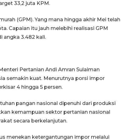
rget 33,2 juta KPM.
 murah (GPM). Yang mana hingga akhir Mei telah
ta. Capaian itu jauh melebihi realisasi GPM
 angka 3.482 kali.
Ekonomi triwulan II-2026
Menteri Pertanian Andi Amran Sulaiman
tumbuh 5,29 persen
a semakin kuat. Menurutnya porsi impor
2026-08-06 18:45:00
rkisar 4 hingga 5 persen.
uhan pangan nasional dipenuhi dari produksi
ukkan kemampuan sektor pertanian nasional
kat secara berkelanjutan.
rus menekan ketergantungan impor melalui