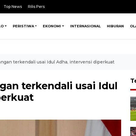
Top News
Rilis Pers
LO
PERISTIWA
EKONOMI
INTERNASIONAL
HIBURAN
OL
ngan terkendali usai Idul Adha, intervensi diperkuat
T
an terkendali usai Idul
perkuat