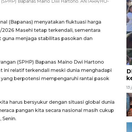
gan (SPHP) Bapanas Maino Dwi Hartono. ANTARA/HO-
nal (Bapanas) menyatakan fluktuasi harga
ah/2026 Masehi tetap terkendali, sementara
at guna menjaga stabilitas pasokan dan
a Pangan (SPHP) Bapanas Maino Dwi Hartono
 ini relatif terkendali meski dunia menghadapi
D
k
ik yang berpotensi mempengaruhi rantai pasok
13 
 kita harus bersyukur dengan situasi global dunia
i neraca pangan kita secara nasional masih cukup
 Senin.