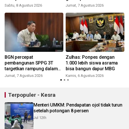
pengawasan
Sabtu, 8 Agustus 2026
Jumat, 7 Agustus 2026
BGN percepat
Zulhas: Ponpes dengan
pembangunan SPPG 3T
1.000 lebih siswa asrama
targetkan rampung dalam
bisa bangun dapur MBG
satu minggu
Jumat, 7 Agustus 2026
Kamis, 6 Agustus 2026
Terpopuler - Kesra
Menteri UMKM: Pendapatan ojol tidak turun
setelah potongan 8 persen
Jul 12th