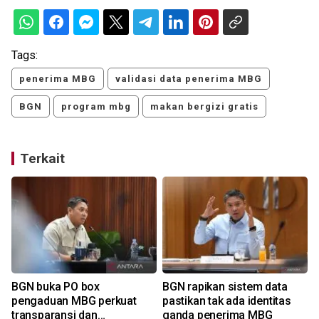
Tags:
penerima MBG
validasi data penerima MBG
BGN
program mbg
makan bergizi gratis
Terkait
BGN buka PO box
BGN rapikan sistem data
G
pengaduan MBG perkuat
pastikan tak ada identitas
transparansi dan
ganda penerima MBG