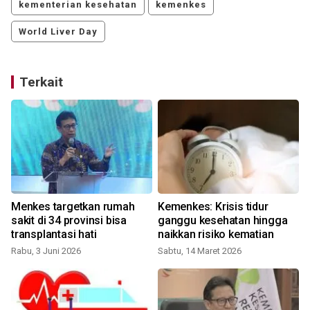
kementerian kesehatan
kemenkes
World Liver Day
Terkait
Menkes targetkan rumah
Kemenkes: Krisis tidur
sakit di 34 provinsi bisa
ganggu kesehatan hingga
transplantasi hati
naikkan risiko kematian
Rabu, 3 Juni 2026
Sabtu, 14 Maret 2026
J