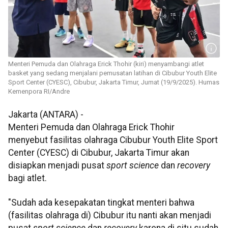
Menteri Pemuda dan Olahraga Erick Thohir (kiri) menyambangi atlet
basket yang sedang menjalani pemusatan latihan di Cibubur Youth Elite
Sport Center (CYESC), Cibubur, Jakarta Timur, Jumat (19/9/2025). Humas
Kemenpora RI/Andre
Jakarta (ANTARA) -
Menteri Pemuda dan Olahraga Erick Thohir
menyebut fasilitas olahraga Cibubur Youth Elite Sport
Center (CYESC) di Cibubur, Jakarta Timur akan
disiapkan menjadi pusat
sport science
dan
recovery
bagi atlet.
"Sudah ada kesepakatan tingkat menteri bahwa
(fasilitas olahraga di) Cibubur itu nanti akan menjadi
pusat
sport science
dan
recovery
karena di situ sudah