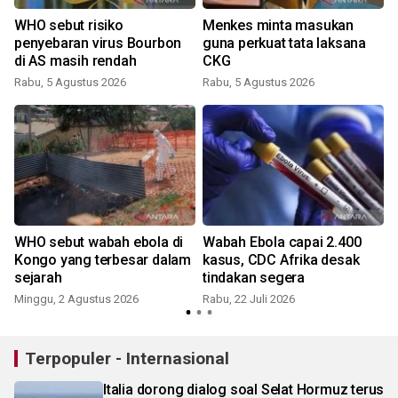
WHO sebut risiko
Menkes minta masukan
penyebaran virus Bourbon
guna perkuat tata laksana
di AS masih rendah
CKG
Rabu, 5 Agustus 2026
Rabu, 5 Agustus 2026
S
WHO sebut wabah ebola di
Wabah Ebola capai 2.400
Kongo yang terbesar dalam
kasus, CDC Afrika desak
sejarah
tindakan segera
Minggu, 2 Agustus 2026
Rabu, 22 Juli 2026
M
Terpopuler - Internasional
Italia dorong dialog soal Selat Hormuz terus