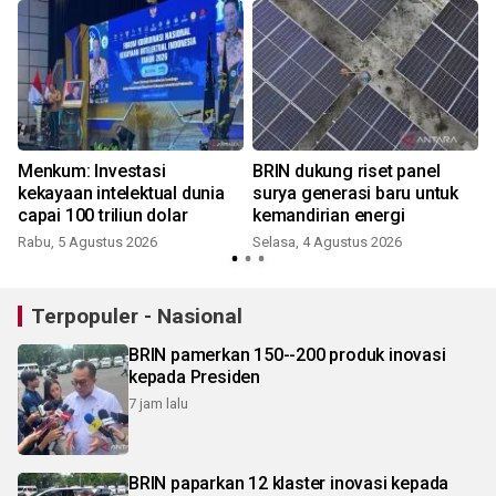
i
Menkum: Investasi
BRIN dukung riset panel
kekayaan intelektual dunia
surya generasi baru untuk
capai 100 triliun dolar
kemandirian energi
Rabu, 5 Agustus 2026
Selasa, 4 Agustus 2026
R
Terpopuler - Nasional
BRIN pamerkan 150--200 produk inovasi
kepada Presiden
7 jam lalu
BRIN paparkan 12 klaster inovasi kepada