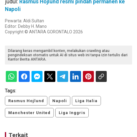
judul:
Rasmus Hojlund resmi pindah permanen ke
Napoli
Pewarta: Aldi Sultan
Editor: Debby H. Mano
Copyright © ANTARA GORONTALO 2026
Dilarang keras mengambil konten, melakukan crawling atau
pengindeksan otomatis untuk AI di situs web ini tanpa izin tertulis dari
Kantor Berita ANTARA.
Tags:
Rasmus Hojlund
Napoli
Liga Italia
Manchester United
Liga Inggris
Terkait