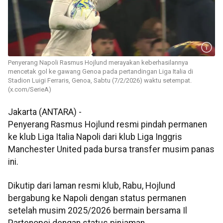
Penyerang Napoli Rasmus Hojlund merayakan keberhasilannya
mencetak gol ke gawang Genoa pada pertandingan Liga Italia di
Stadion Luigi Ferraris, Genoa, Sabtu (7/2/2026) waktu setempat.
(x.com/SerieA)
Jakarta (ANTARA) -
Penyerang Rasmus Hojlund resmi pindah permanen
ke klub Liga Italia Napoli dari klub Liga Inggris
Manchester United pada bursa transfer musim panas
ini.
Dikutip dari laman resmi klub, Rabu, Hojlund
bergabung ke Napoli dengan status permanen
setelah musim 2025/2026 bermain bersama Il
Partenopei dengan status pinjaman.