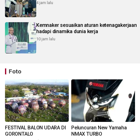
4 jam lalu
Kemnaker sesuaikan aturan ketenagakerjaan
hadapi dinamika dunia kerja
10 jam lalu
Foto
FESTIVAL BALON UDARA DI
Peluncuran New Yamaha
GORONTALO
NMAX TURBO