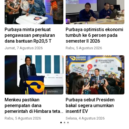
Purbaya minta perkuat
Purbaya optimistis ekonomi
pengawasan penyaluran
tumbuh ke 6 persen pada
dana bantuan Rp20,5 T
semester II 2026
Jumat, 7 Agustus 2026
Rabu, 5 Agustus 2026
Menkeu pastikan
Purbaya sebut Presiden
penempatan dana
bakal segera umumkan
pemerintah di Himbara tetap
insentif EV
berjalan
Rabu, 5 Agustus 2026
Selasa, 4 Agustus 2026
S