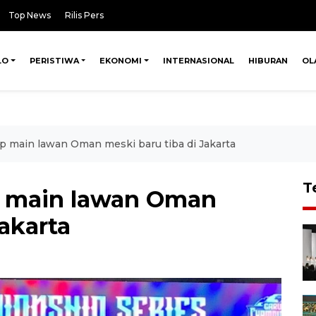
Top News
Rilis Pers
LO
PERISTIWA
EKONOMI
INTERNASIONAL
HIBURAN
OL
ap main lawan Oman meski baru tiba di Jakarta
T
p main lawan Oman
Jakarta