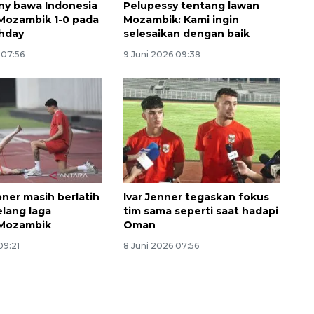
ny bawa Indonesia
Pelupessy tentang lawan
Mozambik 1-0 pada
Mozambik: Kami ingin
hday
selesaikan dengan baik
 07:56
9 Juni 2026 09:38
bner masih berlatih
Ivar Jenner tegaskan fokus
elang laga
tim sama seperti saat hadapi
Mozambik
Oman
09:21
8 Juni 2026 07:56