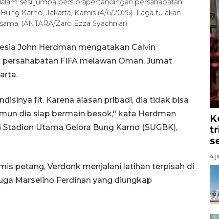
 dalam sesi jumpa pers prapertandingan persahabatan
ung Karno, Jakarta, Kamis (4/6/2026). Laga tu akan
g sama. (ANTARA/Zaro Ezza Syachniar)
onesia John Herdman mengatakan Calvin
ga persahabatan FIFA melawan Oman, Jumat
arta.
isinya fit. Karena alasan pribadi, dia tidak bisa
amun dia siap bermain besok," kata Herdman
K
i Stadion Utama Gelora Bung Karno (SUGBK),
t
s
4 j
is petang, Verdonk menjalani latihan terpisah di
t juga Marselino Ferdinan yang diungkap