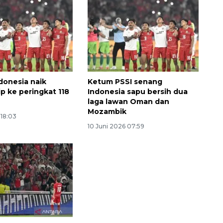
donesia naik
Ketum PSSI senang
p ke peringkat 118
Indonesia sapu bersih dua
laga lawan Oman dan
Mozambik
Memberantas kejahatan
 18:03
10 Juni 2026 07:59
jalanan Jakarta
2026-08-05 18:00:00