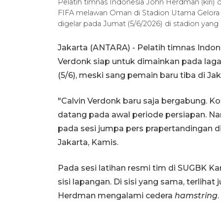
Pelatih timnas Indonesia John Herdman (kiri)
FIFA melawan Oman di Stadion Utama Gelora B
digelar pada Jumat (5/6/2026) di stadion yan
Jakarta (ANTARA) - Pelatih timnas Ind
Verdonk siap untuk dimainkan pada la
(5/6), meski sang pemain baru tiba di Jak
"Calvin Verdonk baru saja bergabung. Kond
datang pada awal periode persiapan. N
pada sesi jumpa pers prapertandingan d
Jakarta, Kamis.
Pada sesi latihan resmi tim di SUGBK Kam
sisi lapangan. Di sisi yang sama, terliha
Herdman mengalami cedera
hamstring
.