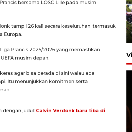
 Prancis bersama LOSC Lille pada musim
UPACARA HUT KE-78
REPUBLIK INDONESIA DI
onk tampil 26 kali secara keseluruhan, termasuk
GORONTALO
ga Europa.
17 Agustus 2023 15:58
a Liga Prancis 2025/2026 yang memastikan
V
s UEFA musim depan.
eras agar bisa berada di sini walau ada
api. Itu menunjukkan komitmen serta
dman.
SPPG di Gorontalo jaga
m dengan judul:
Calvin Verdonk baru tiba di
kandungan gizi paket MBG
Ramadhan
23 Februari 2026 18:20