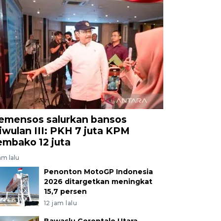
emensos salurkan bansos
riwulan III: PKH 7 juta KPM
embako 12 juta
am lalu
Penonton MotoGP Indonesia
2026 ditargetkan meningkat
15,7 persen
12 jam lalu
Bawaslu Gorontalo Utara