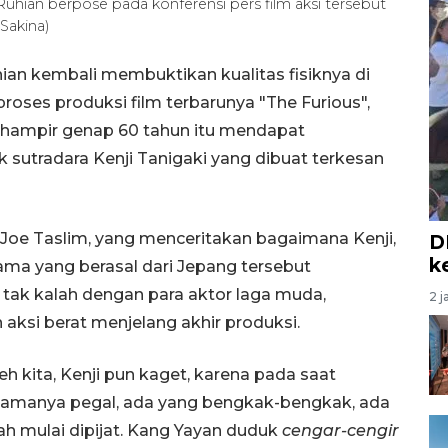
Ruhian berpose pada konferensi pers film aksi tersebut
Sakina)
ian kembali membuktikan kualitas fisiknya di
roses produksi film terbarunya "The Furious",
hampir genap 60 tahun itu mendapat
 sutradara Kenji Tanigaki yang dibuat terkesan
 Joe Taslim, yang menceritakan bagaimana Kenji,
D
k
nama yang berasal dari Jepang tersebut
tak kalah dengan para aktor laga muda,
2 j
aksi berat menjelang akhir produksi.
h kita, Kenji pun kaget, karena pada saat
 namanya pegal, ada yang bengkak-bengkak, ada
ah mulai dipijat. Kang Yayan duduk
cengar-cengir