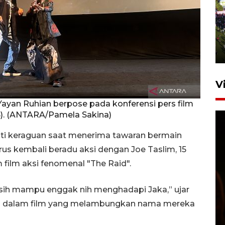
UPACARA HUT KE-78
REPUBLIK INDONESIA DI
GORONTALO
17 Agustus 2023 15:58
V
 Yayan Ruhian berpose pada konferensi pers film
26). (ANTARA/Pamela Sakina)
puti keraguan saat menerima tawaran bermain
rus kembali beradu aksi dengan Joe Taslim, 15
film aksi fenomenal "The Raid".
SPPG di Gorontalo jaga
kandungan gizi paket MBG
masih mampu enggak nih menghadapi Jaka,” ujar
Ramadhan
lim dalam film yang melambungkan nama mereka
23 Februari 2026 18:20