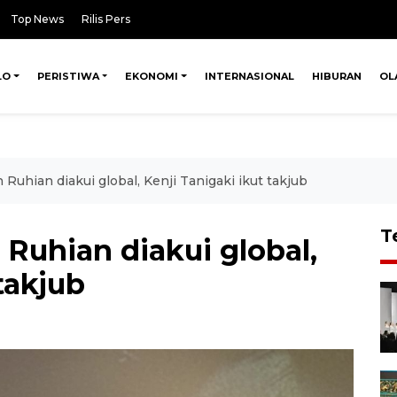
Top News
Rilis Pers
LO
PERISTIWA
EKONOMI
INTERNASIONAL
HIBURAN
OL
Ruhian diakui global, Kenji Tanigaki ikut takjub
T
Ruhian diakui global,
takjub