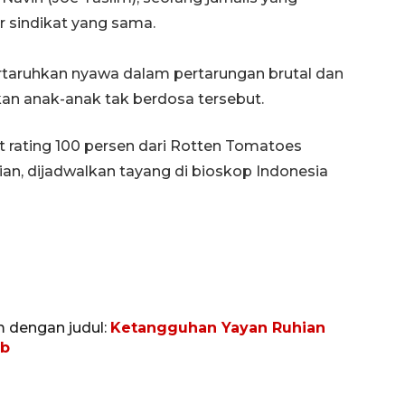
 sindikat yang sama.
aruhkan nyawa dalam pertarungan brutal dan
an anak-anak tak berdosa tersebut.
t rating 100 persen dari Rotten Tomatoes
ian, dijadwalkan tayang di bioskop Indonesia
Vaksin HPV untuk siswa laki-
laki
2026-08-06 06:30:00
m dengan judul:
Ketangguhan Yayan Ruhian
ub