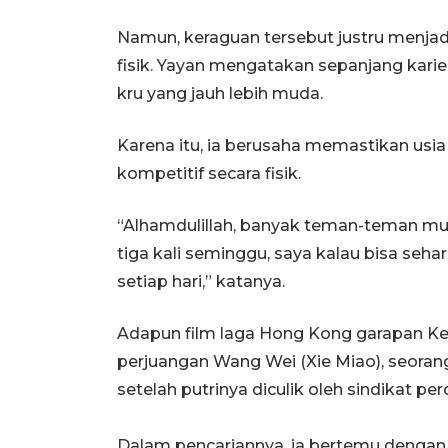
Namun, keraguan tersebut justru menjad
fisik. Yayan mengatakan sepanjang karie
kru yang jauh lebih muda.
Karena itu, ia berusaha memastikan usi
kompetitif secara fisik.
“Alhamdulillah, banyak teman-teman mu
tiga kali seminggu, saya kalau bisa sehari 
setiap hari,” katanya.
Adapun film laga Hong Kong garapan Ken
perjuangan Wang Wei (Xie Miao), seora
setelah putrinya diculik oleh sindikat p
Dalam pencariannya, ia bertemu dengan N