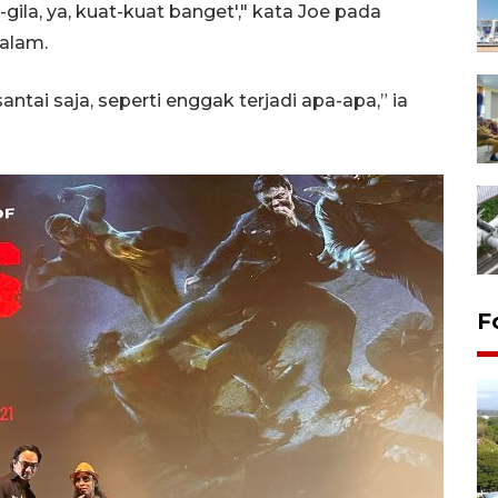
la-gila, ya, kuat-kuat banget'," kata Joe pada
malam.
santai saja, seperti enggak terjadi apa-apa,” ia
F