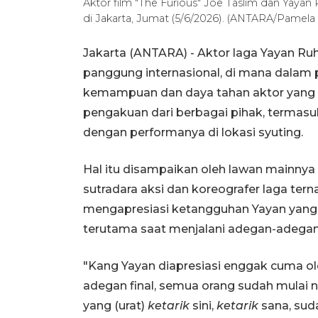
Aktor film "The Furious" Joe Taslim dan Yayan 
di Jakarta, Jumat (5/6/2026). (ANTARA/Pamela 
Jakarta (ANTARA) - Aktor laga Yayan Ruh
panggung internasional, di mana dalam p
kemampuan dan daya tahan aktor yang 
pengakuan dari berbagai pihak, termasuk
dengan performanya di lokasi syuting.
Hal itu disampaikan oleh lawan mainnya
sutradara aksi dan koreografer laga ter
mengapresiasi ketangguhan Yayan yang 
terutama saat menjalani adegan-adegan 
"Kang Yayan diapresiasi enggak cuma ole
adegan final, semua orang sudah mulai
yang (urat)
ketarik
sini,
ketarik
sana, sud