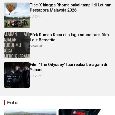
Tipe-X hingga Rhoma bakal tampil di Latihan
Pestapora Malaysia 2026
Jul 24th
Efek Rumah Kaca rilis lagu soundtrack film
Laut Bercerita
6 hari lalu
Film "The Odyssey" tuai reaksi beragam di
Yunani
Jul 23rd
Foto