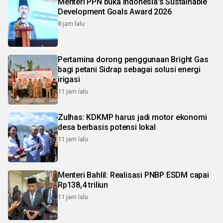
Menteri PPN buka Indonesia's Sustainable
Development Goals Award 2026
8 jam lalu
Pertamina dorong penggunaan Bright Gas
bagi petani Sidrap sebagai solusi energi
irigasi
11 jam lalu
Zulhas: KDKMP harus jadi motor ekonomi
desa berbasis potensi lokal
11 jam lalu
Menteri Bahlil: Realisasi PNBP ESDM capai
Rp138,4 triliun
11 jam lalu