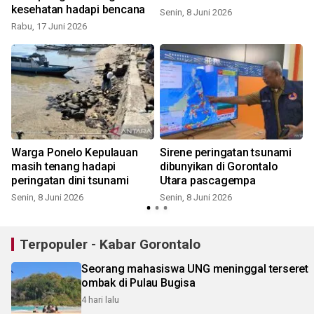
kesehatan hadapi bencana
Senin, 8 Juni 2026
Rabu, 17 Juni 2026
S
Warga Ponelo Kepulauan
Sirene peringatan tsunami
masih tenang hadapi
dibunyikan di Gorontalo
peringatan dini tsunami
Utara pascagempa
S
Senin, 8 Juni 2026
Senin, 8 Juni 2026
Terpopuler - Kabar Gorontalo
Seorang mahasiswa UNG meninggal terseret
ombak di Pulau Bugisa
4 hari lalu