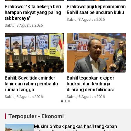
Prabowo: "Kita bekerja beri
Prabowo puji kepemimpinan
harapan rakyat yang paling
Bahlil saat peluncuran buku
tak berdaya"
Sabtu, 8 Agustus 2026
Sabtu, 8 Agustus 2026
Bahlil: Saya tidak minder
Bahlil tegaskan ekspor
lahir dari rahim pembantu
bauksit dan tembaga
rumah tangga
dilarang demi hilirisasi
t
Sabtu, 8 Agustus 2026
Sabtu, 8 Agustus 2026
Terpopuler - Ekonomi
Musim ombak pangkas hasil tangkapan