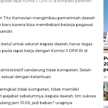
ghadiri rapat Komisi II DPR RI di kompleks parlemen,
ri Tito Karnavian mengimbau pemerintah daerah
er baru karena bisa membebani belanja pegawai
endiri.
betul untuk seluruh kepala daerah, harus tegas
o pada rapat kerja dengan Komisi II DPR RI di
P
2
p
administratif cenderung tidak kompeten. Selain
 sesuai dengan ketentuan.
23 
eringkali tidak kompeten, tidak memiliki
at-pejabat sebelumnya, kepala daerah, tim sukses
lang jam 10.00, jadi beban," ucapnya.