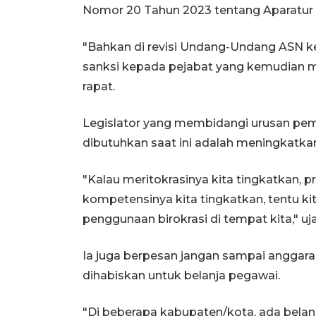
Nomor 20 Tahun 2023 tentang Aparatur S
"Bahkan di revisi Undang-Undang ASN k
sanksi kepada pejabat yang kemudian me
rapat.
Legislator yang membidangi urusan pem
dibutuhkan saat ini adalah meningkatka
"Kalau meritokrasinya kita tingkatkan, p
kompetensinya kita tingkatkan, tentu kit
penggunaan birokrasi di tempat kita," uj
Ia juga berpesan jangan sampai anggar
dihabiskan untuk belanja pegawai.
"Di beberapa kabupaten/kota, ada belanj