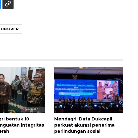
HONORER
Waspadai penyakit saat
musim kemarau
2026-08-05 12:00:00
ri bentuk 10
Mendagri: Data Dukcapil
enguatan integritas
perkuat akurasi penerima
erah
perlindungan sosial