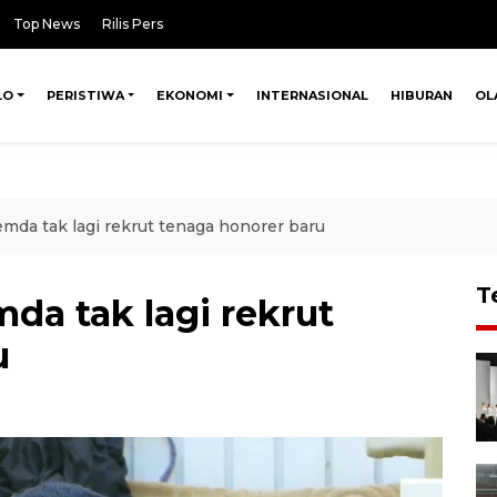
Top News
Rilis Pers
LO
PERISTIWA
EKONOMI
INTERNASIONAL
HIBURAN
OL
mda tak lagi rekrut tenaga honorer baru
T
da tak lagi rekrut
u