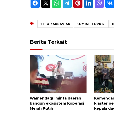
TITO KARNAVIAN
KOMISI II DPR RI
Berita Terkait
Wamendagri minta daerah
Kemendag
bangun ekosistem Koperasi
klaster p
Merah Putih
kepala da