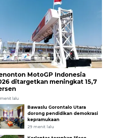
enonton MotoGP Indonesia
026 ditargetkan meningkat 15,7
ersen
menit lalu
Bawaslu Gorontalo Utara
dorong pendidikan demokrasi
kepramukaan
29 menit lalu
Korlantas terapkan "face