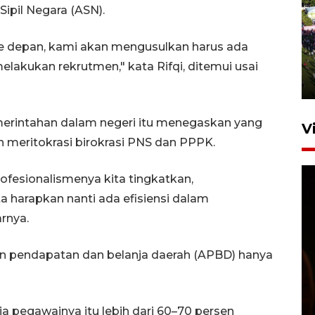
ipil Negara (ASN).
UPACARA HUT KE-78
REPUBLIK INDONESIA DI
e depan, kami akan mengusulkan harus ada
GORONTALO
lakukan rekrutmen," kata Rifqi, ditemui usai
17 Agustus 2023 15:58
erintahan dalam negeri itu menegaskan yang
V
n meritokrasi birokrasi PNS dan PPPK.
rofesionalismenya kita tingkatkan,
a harapkan nanti ada efisiensi dalam
arnya.
an pendapatan dan belanja daerah (APBD) hanya
SPPG di Gorontalo jaga
kandungan gizi paket MBG
Ramadhan
a pegawainya itu lebih dari 60–70 persen
23 Februari 2026 18:20