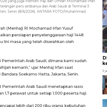
 2026 yang juga Menteri Haji dan Umrah Mochamad Irfan
rangan pers setibanya dari Arab Saudi di Terminal 3
anten, Senin (8/6/2026). ANTARA FOTO/Muhammad
rah (Menhaj) RI Mochamad Irfan Yusuf
ikan persiapan penyelenggaraan haji 1448
u lini masa yang telah diserahkan oleh
D
ri Pemerintah Arab Saudi, dimana kami sudah
k
ijah kemarin,” ujar Menhaj Irfan saat
5 j
Bandara Soekarno Hatta, Jakarta, Senin.
 Pemerintah Arab Saudi menetapkan rasio
 1,7 perawat untuk setiap 1.000 peserta haji.
capai lebih dari 200 ribu orang, kebutuhan