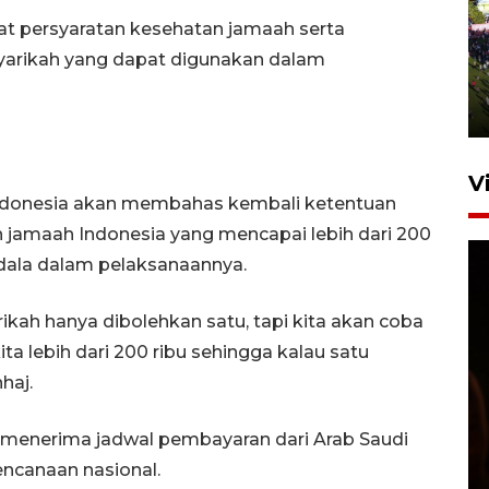
UPACARA HUT KE-78
t persyaratan kesehatan jamaah serta
REPUBLIK INDONESIA DI
yarikah yang dapat digunakan dalam
GORONTALO
17 Agustus 2023 15:58
V
ndonesia akan membahas kembali ketentuan
 jamaah Indonesia yang mencapai lebih dari 200
dala dalam pelaksanaannya.
kah hanya dibolehkan satu, tapi kita akan coba
 lebih dari 200 ribu sehingga kalau satu
haj.
SPPG di Gorontalo jaga
kandungan gizi paket MBG
Ramadhan
menerima jadwal pembayaran dari Arab Saudi
23 Februari 2026 18:20
ncanaan nasional.