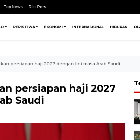
Top News
Rilis Pers
LO
PERISTIWA
EKONOMI
INTERNASIONAL
HIBURAN
OL
kan persiapan haji 2027 dengan lini masa Arab Saudi
T
an persiapan haji 2027
rab Saudi