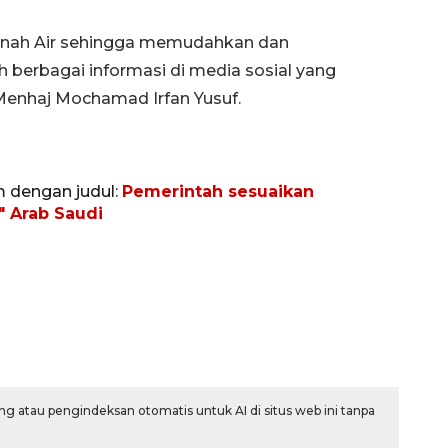
anah Air sehingga memudahkan dan
berbagai informasi di media sosial yang
 Menhaj Mochamad Irfan Yusuf.
m dengan judul:
Pemerintah sesuaikan
" Arab Saudi
Vaksin HPV untuk siswa laki-
laki
2026-08-06 06:30:00
g atau pengindeksan otomatis untuk AI di situs web ini tanpa