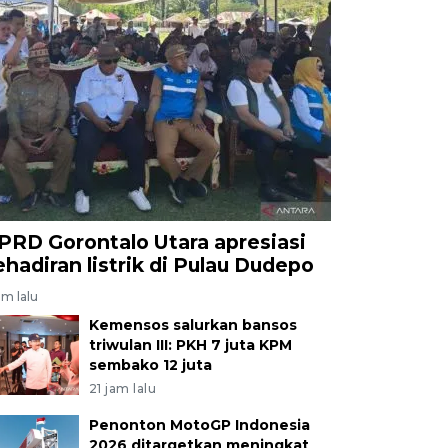
PRD Gorontalo Utara apresiasi
ehadiran listrik di Pulau Dudepo
am lalu
Kemensos salurkan bansos
triwulan III: PKH 7 juta KPM
sembako 12 juta
21 jam lalu
Penonton MotoGP Indonesia
2026 ditargetkan meningkat