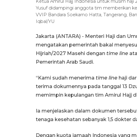
Ketua Amirul Hajj Indonesia untuk musim haji
Yusuf didampingi anggota tim memberikan kete
VVIP Bandara Soekarno Hatta, Tangerang, B
Iqbal/YU
Jakarta (ANTARA) - Menteri Haji dan Um
mengatakan pemerintah bakal menyesua
Hijriah/2027 Masehi dengan
time line
ata
Pemerintah Arab Saudi.
“Kami sudah menerima
time line
haji da
terima dokumennya pada tanggal 13 Dzulh
memimpin kepulangan tim Amirul Hajj di 
Ia menjelaskan dalam dokumen tersebut
tenaga kesehatan sebanyak 1,5 dokter dan
Dengan kuota jamaah Indonesia yang men