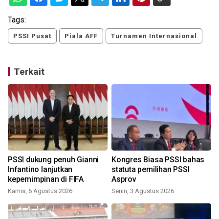
Tags:
PSSI Pusat
Piala AFF
Turnamen Internasional
Terkait
PSSI dukung penuh Gianni
Kongres Biasa PSSI bahas
t
Infantino lanjutkan
statuta pemilihan PSSI
kepemimpinan di FIFA
Asprov
S
Kamis, 6 Agustus 2026
Senin, 3 Agustus 2026