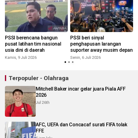
PSSI berencana bangun
PSSI beri sinyal
pusat latihan tim nasional
penghapusan larangan
usia dini di daerah
suporter away musim depan
Kamis, 9 Juli 2026
Senin, 6 Juli 2026
K
Terpopuler - Olahraga
Mitchell Baker incar gelar juara Piala AFF
2026
Jul 26th
AFC, UEFA dan Concacaf surati FIFA tolak
FFE