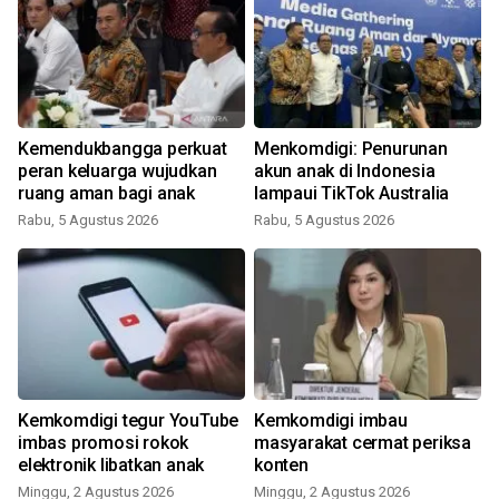
Kemendukbangga perkuat
Menkomdigi: Penurunan
peran keluarga wujudkan
akun anak di Indonesia
ruang aman bagi anak
lampaui TikTok Australia
Rabu, 5 Agustus 2026
Rabu, 5 Agustus 2026
Kemkomdigi tegur YouTube
Kemkomdigi imbau
imbas promosi rokok
masyarakat cermat periksa
elektronik libatkan anak
konten
Minggu, 2 Agustus 2026
Minggu, 2 Agustus 2026
K