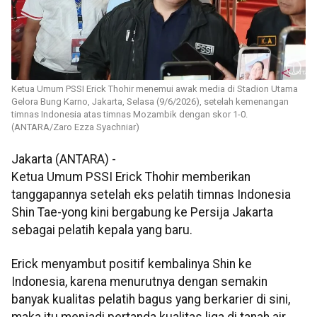
Ketua Umum PSSI Erick Thohir menemui awak media di Stadion Utama
Gelora Bung Karno, Jakarta, Selasa (9/6/2026), setelah kemenangan
timnas Indonesia atas timnas Mozambik dengan skor 1-0.
(ANTARA/Zaro Ezza Syachniar)
Jakarta (ANTARA) -
Ketua Umum PSSI Erick Thohir memberikan
tanggapannya setelah eks pelatih timnas Indonesia
Shin Tae-yong kini bergabung ke Persija Jakarta
sebagai pelatih kepala yang baru.
Erick menyambut positif kembalinya Shin ke
Indonesia, karena menurutnya dengan semakin
banyak kualitas pelatih bagus yang berkarier di sini,
maka itu menjadi pertanda kualitas liga di tanah air