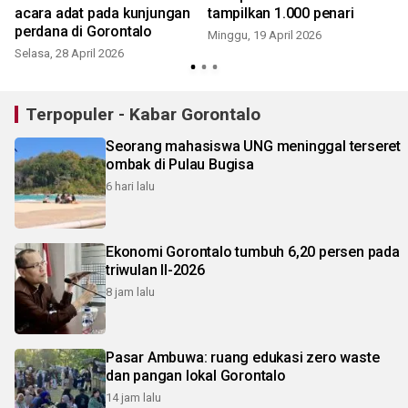
acara adat pada kunjungan
tampilkan 1.000 penari
perdana di Gorontalo
Minggu, 19 April 2026
Selasa, 28 April 2026
S
Terpopuler - Kabar Gorontalo
Seorang mahasiswa UNG meninggal terseret
ombak di Pulau Bugisa
6 hari lalu
Ekonomi Gorontalo tumbuh 6,20 persen pada
triwulan II-2026
8 jam lalu
Pasar Ambuwa: ruang edukasi zero waste
dan pangan lokal Gorontalo
14 jam lalu