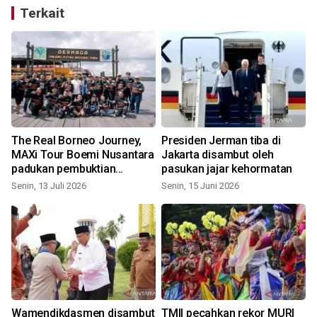
Terkait
The Real Borneo Journey,
Presiden Jerman tiba di
MAXi Tour Boemi Nusantara
Jakarta disambut oleh
padukan pembuktian
pasukan jajar kehormatan
S
performa MAXimal hingga
Senin, 13 Juli 2026
Senin, 15 Juni 2026
pelestarian orang utan
Wamendikdasmen disambut
TMII pecahkan rekor MURI