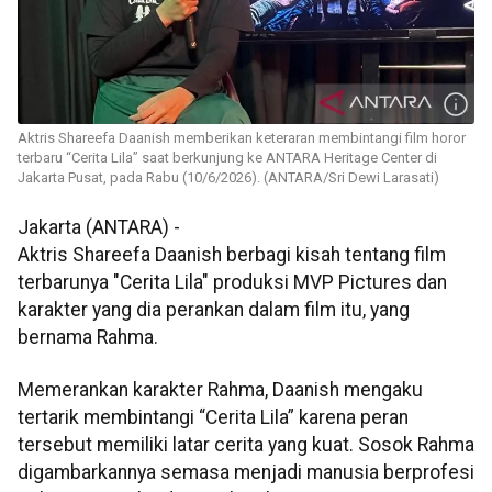
Aktris Shareefa Daanish memberikan keteraran membintangi film horor
terbaru “Cerita Lila” saat berkunjung ke ANTARA Heritage Center di
Jakarta Pusat, pada Rabu (10/6/2026). (ANTARA/Sri Dewi Larasati)
Jakarta (ANTARA) -
Aktris Shareefa Daanish berbagi kisah tentang film
terbarunya "Cerita Lila" produksi MVP Pictures dan
karakter yang dia perankan dalam film itu, yang
bernama Rahma.
Memerankan karakter Rahma, Daanish mengaku
tertarik membintangi “Cerita Lila” karena peran
tersebut memiliki latar cerita yang kuat. Sosok Rahma
digambarkannya semasa menjadi manusia berprofesi