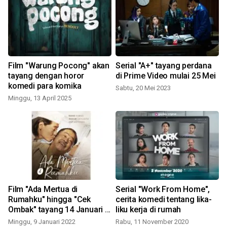
Film "Warung Pocong" akan
Serial "A+" tayang perdana
i
tayang dengan horor
di Prime Video mulai 25 Mei
komedi para komika
Sabtu, 20 Mei 2023
Minggu, 13 April 2025
K
Film "Ada Mertua di
Serial "Work From Home",
Rumahku" hingga "Cek
cerita komedi tentang lika-
Ombak" tayang 14 Januari di
liku kerja di rumah
KlikFilm
Minggu, 9 Januari 2022
Rabu, 11 November 2020