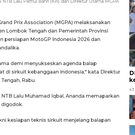
NTB Lalu Pathul Bahri (Kiri) dan Direktur Utama MGPA
rand Prix Association (MGPA) melaksanakan
en Lombok Tengah dan Pemerintah Provinsi
n persiapan MotoGP Indonesia 2026 dan
andalika.
utama demi menyukseskan agenda balap
t di sirkuit kebanggaan Indonesia," kata Direktur
D
k
Tengah, Rabu.
43 
nur NTB Lalu Muhamad Iqbal, Ananda memaparkan
 digodok.
ni kesiapan teknis sirkuit menjelang balapan