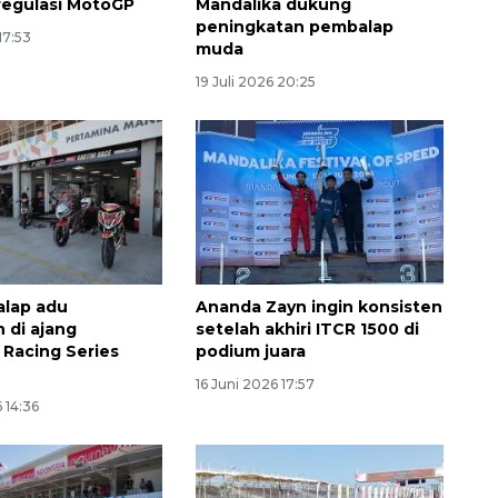
regulasi MotoGP
Mandalika dukung
peningkatan pembalap
17:53
muda
19 Juli 2026 20:25
alap adu
Ananda Zayn ingin konsisten
 di ajang
setelah akhiri ITCR 1500 di
 Racing Series
podium juara
16 Juni 2026 17:57
 14:36