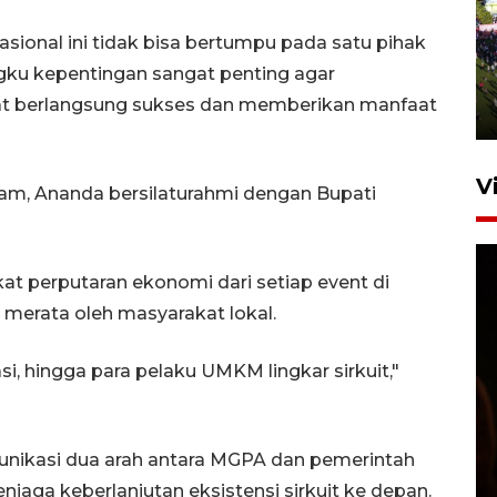
UPACARA HUT KE-78
sional ini tidak bisa bertumpu pada satu pihak
REPUBLIK INDONESIA DI
gku kepentingan sangat penting agar
GORONTALO
at berlangsung sukses dan memberikan manfaat
17 Agustus 2023 15:58
V
am, Ananda bersilaturahmi dengan Bupati
at perputaran ekonomi dari setiap event di
 merata oleh masyarakat lokal.
si, hingga para pelaku UMKM lingkar sirkuit,"
SPPG di Gorontalo jaga
kandungan gizi paket MBG
Ramadhan
unikasi dua arah antara MGPA dan pemerintah
23 Februari 2026 18:20
aga keberlanjutan eksistensi sirkuit ke depan.