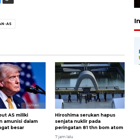
I
AN-AS
ut AS miliki
Hiroshima serukan hapus
n amunisi dalam
senjata nuklir pada
ngat besar
peringatan 81 thn bom atom
7 jam lalu