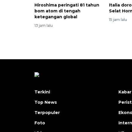
Hiroshima peringati 81 tahun
Italia dor
bom atom di tengah
Selat Hor
ketegangan global
15 jam lalu
13 jam lalu
Terkini
Kabar
Top News
Peris
Terpopuler
Ekon
Foto
Inter