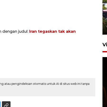
UPACARA HUT KE-78
REPUBLIK INDONESIA DI
GORONTALO
17 Agustus 2023 15:58
m dengan judul:
Iran tegaskan tak akan
V
g atau pengindeksan otomatis untuk AI di situs web ini tanpa
SPPG di Gorontalo jaga
kandungan gizi paket MBG
Ramadhan
23 Februari 2026 18:20