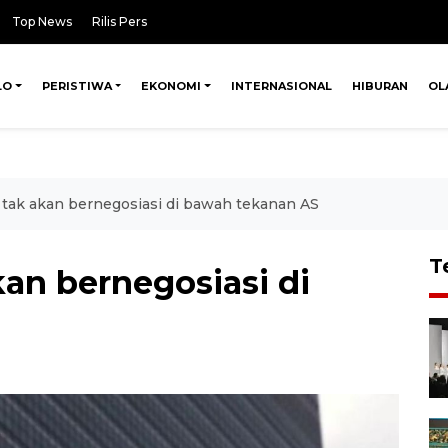
Top News
Rilis Pers
LO
PERISTIWA
EKONOMI
INTERNASIONAL
HIBURAN
OL
 tak akan bernegosiasi di bawah tekanan AS
T
kan bernegosiasi di