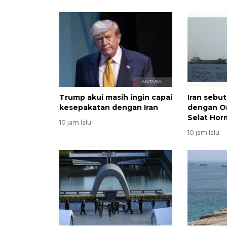
Trump akui masih ingin capai
Iran sebu
kesepakatan dengan Iran
dengan Om
Selat Ho
10 jam lalu
10 jam lalu