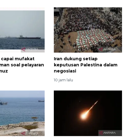
t capai mufakat
Iran dukung setiap
an soal pelayaran
keputusan Palestina dalam
rmuz
negosiasi
Memberantas kejahatan
jalanan Jakarta
10 jam lalu
2026-08-05 18:00:00