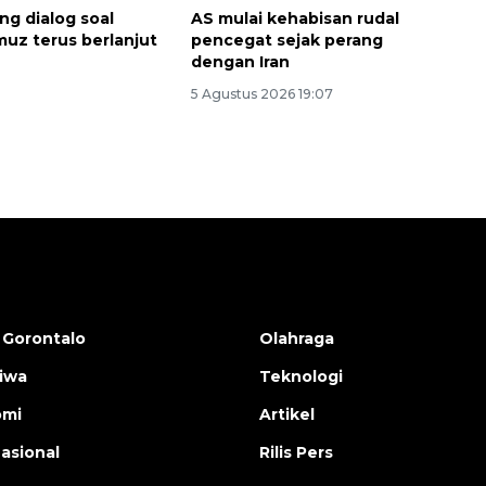
ong dialog soal
AS mulai kehabisan rudal
muz terus berlanjut
pencegat sejak perang
dengan Iran
5 Agustus 2026 19:07
 Gorontalo
Olahraga
tiwa
Teknologi
omi
Artikel
nasional
Rilis Pers