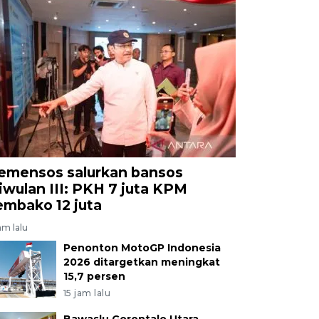
emensos salurkan bansos
riwulan III: PKH 7 juta KPM
embako 12 juta
am lalu
Penonton MotoGP Indonesia
2026 ditargetkan meningkat
15,7 persen
15 jam lalu
Bawaslu Gorontalo Utara