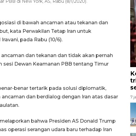
sar PBB di New York, AS, Rabu (8/1/2020).
gosiasi di bawah ancaman atau tekanan dan
but, kata Perwakilan Tetap Iran untuk
ravani, pada Rabu (10/6).
ah ancaman dan tekanan dan tidak akan pernah
lam sesi Dewan Keamanan PBB tentang Timur
K
t
s
nar-benar tertarik pada solusi diplomatik,
ancaman dan berdialog dengan Iran atas dasar
7 j
aulatan.
s melaporkan bahwa Presiden AS Donald Trump
operasi serangan udara baru terhadap Iran