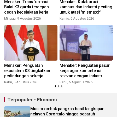
Menaker: Transformasi
Menaker: Kolaborasi
Balai K3 garda terdepan
kampus dan industri penting
cegah kecelakaan kerja
untuk atasi 'mismatch'
Minggu, 9 Agustus 2026
Kamis, 6 Agustus 2026
Menaker: Penguatan
Menaker: Penguatan pasar
ekosistem K3 tingkatkan
kerja agar kompetensi
perlindungan pekerja
relevan dengan industri
Rabu, 5 Agustus 2026
Rabu, 5 Agustus 2026
R
Terpopuler - Ekonomi
Musim ombak pangkas hasil tangkapan
nelayan Gorontalo hingga separuh