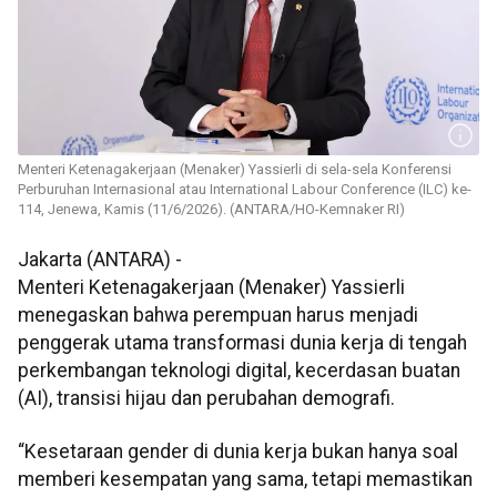
Menteri Ketenagakerjaan (Menaker) Yassierli di sela-sela Konferensi
Perburuhan Internasional atau International Labour Conference (ILC) ke-
114, Jenewa, Kamis (11/6/2026). (ANTARA/HO-Kemnaker RI)
Jakarta (ANTARA) -
Menteri Ketenagakerjaan (Menaker) Yassierli
menegaskan bahwa perempuan harus menjadi
penggerak utama transformasi dunia kerja di tengah
perkembangan teknologi digital, kecerdasan buatan
(AI), transisi hijau dan perubahan demografi.
“Kesetaraan gender di dunia kerja bukan hanya soal
memberi kesempatan yang sama, tetapi memastikan