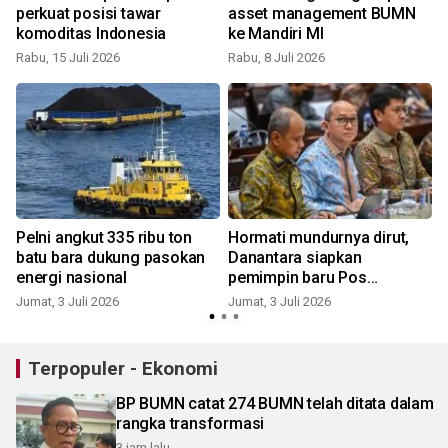
perkuat posisi tawar
asset management BUMN
komoditas Indonesia
ke Mandiri MI
Rabu, 15 Juli 2026
Rabu, 8 Juli 2026
S
Pelni angkut 335 ribu ton
Hormati mundurnya dirut,
batu bara dukung pasokan
Danantara siapkan
a
energi nasional
pemimpin baru Pos
Indonesia
Jumat, 3 Juli 2026
Jumat, 3 Juli 2026
Terpopuler - Ekonomi
BP BUMN catat 274 BUMN telah ditata dalam
rangka transformasi
3 jam lalu