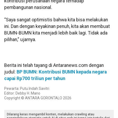
kontribusi perusahaan negara terhadap
pembangunan nasional.
“Saya sangat optimistis bahwa kita bisa melakukan
ini. Dan dengan keyakinan penuh, kita akan membuat
BUMN-BUMN kita menjadi lebih baik lagi. Tidak ada
pilihan,” ujarnya.
Berita ini telah tayang di Antaranews.com dengan
judul:
BP BUMN: Kontribusi BUMN kepada negara
capai Rp700 triliun per tahun
Pewarta: Putu Indah Savitri
Editor: Debby H. Mano
Copyright © ANTARA GORONTALO 2026
Dilarang keras mengambil konten, melakukan crawling atau
pengindeksan otomatis untuk AI di situs web ini tanpa izin tertulis dari