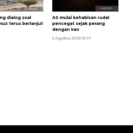
ong dialog soal
AS mulai kehabisan rudal
muz terus berlanjut
pencegat sejak perang
dengan Iran
5 Agustus 2026 19:07
Memberantas kejahatan
jalanan Jakarta
2026-08-05 18:00:00