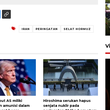
UPACARA HUT KE-78
REPUBLIK INDONESIA DI
GORONTALO
IRAN
PERINGATAN
SELAT HORMUZ
17 Agustus 2023 15:58
V
SPPG di Gorontalo jaga
kandungan gizi paket MBG
ut AS miliki
Hiroshima serukan hapus
Ramadhan
n amunisi dalam
senjata nuklir pada
23 Februari 2026 18:20