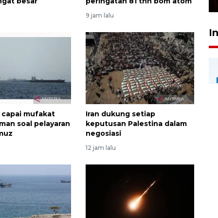
ngat besar
peringatan 81 thn bom atom
9 jam lalu
I
t capai mufakat
Iran dukung setiap
an soal pelayaran
keputusan Palestina dalam
rmuz
negosiasi
12 jam lalu