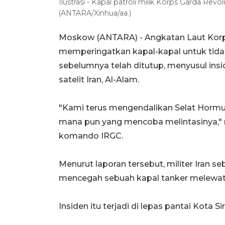
Ilustrasi - Kapal patroli milik Korps Garda Revo
(ANTARA/Xinhua/aa.)
Moskow (ANTARA) - Angkatan Laut Korps
memperingatkan kapal-kapal untuk tida
sebelumnya telah ditutup, menyusul insid
satelit Iran, Al-Alam.
"Kami terus mengendalikan Selat Hormu
mana pun yang mencoba melintasinya," 
komando IRGC.
Menurut laporan tersebut, militer Iran
mencegah sebuah kapal tanker melewati
Insiden itu terjadi di lepas pantai Kota Siri