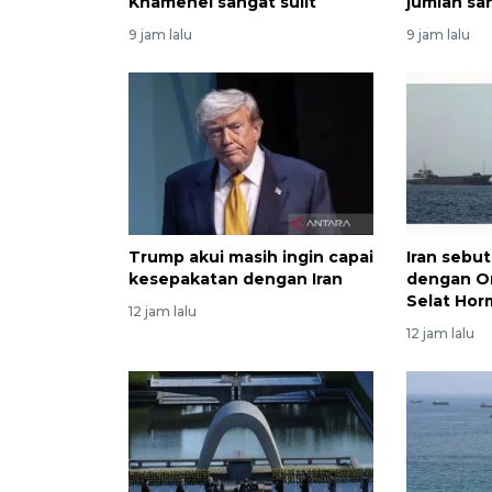
Khamenei sangat sulit
jumlah sa
9 jam lalu
9 jam lalu
Trump akui masih ingin capai
Iran sebu
kesepakatan dengan Iran
dengan Om
Selat Ho
12 jam lalu
12 jam lalu