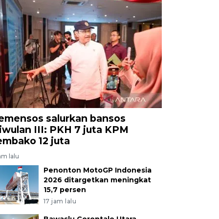
emensos salurkan bansos
riwulan III: PKH 7 juta KPM
embako 12 juta
am lalu
Penonton MotoGP Indonesia
2026 ditargetkan meningkat
15,7 persen
17 jam lalu
Bawaslu Gorontalo Utara