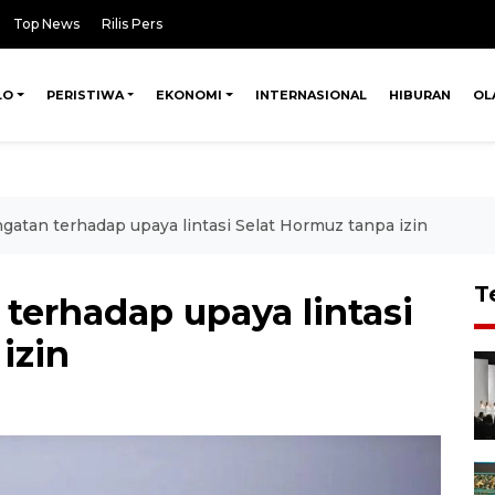
Top News
Rilis Pers
LO
PERISTIWA
EKONOMI
INTERNASIONAL
HIBURAN
OL
ingatan terhadap upaya lintasi Selat Hormuz tanpa izin
T
 terhadap upaya lintasi
izin