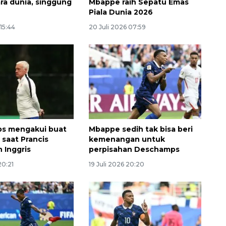
ara dunia, singgung
Mbappe raih Sepatu Emas
Piala Dunia 2026
 15:44
20 Juli 2026 07:59
160 ribu sambungan baru
s mengakui buat
Mbappe sedih tak bisa beri
jaringan gas 2026
 saat Prancis
kemenangan untuk
 Inggris
perpisahan Deschamps
2026-08-07 18:00:00
20:21
19 Juli 2026 20:20