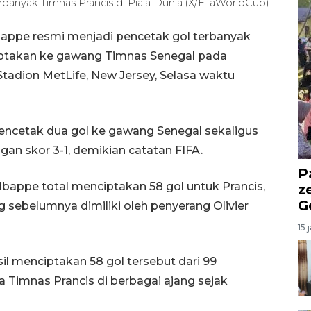
banyak Timnas Prancis di Piala Dunia (X/FifaWorldCup)
bappe resmi menjadi pencetak gol terbanyak
ciptakan ke gawang Timnas Senegal pada
Stadion MetLife, New Jersey, Selasa waktu
ncetak dua gol ke gawang Senegal sekaligus
n skor 3-1, demikian catatan FIFA.
P
ppe total menciptakan 58 gol untuk Prancis,
z
G
 sebelumnya dimiliki oleh penyerang Olivier
15 
il menciptakan 58 gol tersebut dari 99
a Timnas Prancis di berbagai ajang sejak