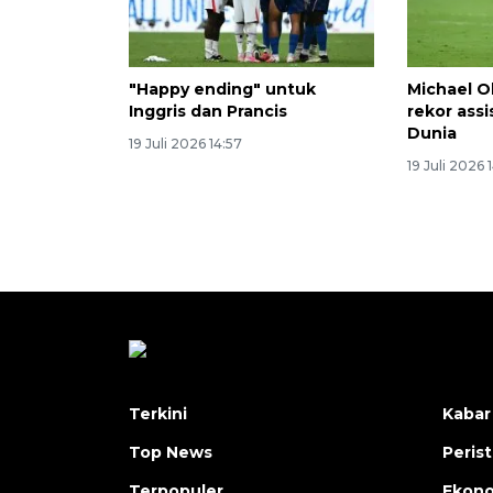
"Happy ending" untuk
Michael O
Inggris dan Prancis
rekor assi
Dunia
19 Juli 2026 14:57
19 Juli 2026 
Terkini
Kabar
Top News
Peris
Terpopuler
Ekon