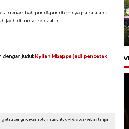
rus menambah pundi-pundi golnya pada ajang
UPACARA HUT KE-78
 jauh di turnamen kali ini.
REPUBLIK INDONESIA DI
GORONTALO
17 Agustus 2023 15:58
m dengan judul:
Kylian Mbappe jadi pencetak
V
SPPG di Gorontalo jaga
kandungan gizi paket MBG
g atau pengindeksan otomatis untuk AI di situs web ini tanpa
Ramadhan