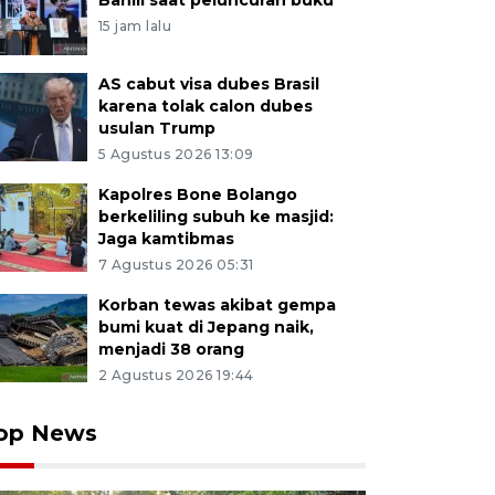
Bahlil saat peluncuran buku
15 jam lalu
AS cabut visa dubes Brasil
karena tolak calon dubes
usulan Trump
5 Agustus 2026 13:09
Kapolres Bone Bolango
berkeliling subuh ke masjid:
Jaga kamtibmas
7 Agustus 2026 05:31
Korban tewas akibat gempa
bumi kuat di Jepang naik,
menjadi 38 orang
2 Agustus 2026 19:44
op News