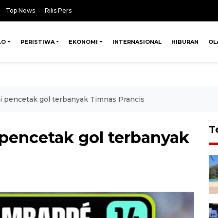
Top News
Rilis Pers
LO
PERISTIWA
EKONOMI
INTERNASIONAL
HIBURAN
OL
i pencetak gol terbanyak Timnas Prancis
T
 pencetak gol terbanyak