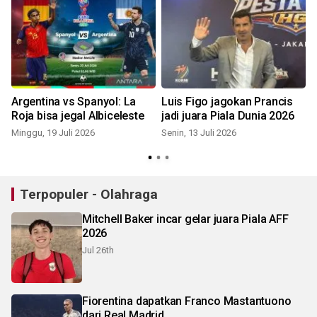
Argentina vs Spanyol: La
Luis Figo jagokan Prancis
Roja bisa jegal Albiceleste
jadi juara Piala Dunia 2026
Minggu, 19 Juli 2026
Senin, 13 Juli 2026
K
Terpopuler - Olahraga
Mitchell Baker incar gelar juara Piala AFF
2026
Jul 26th
Fiorentina dapatkan Franco Mastantuono
dari Real Madrid