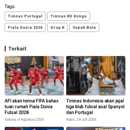
Tags:
Timnas Portugal
Timnas RD Kongo
Piala Dunia 2026
Grup K
Sepak Bola
Terkait
a
AFI akan temui FIFA bahas
Timnas Indonesia akan jajal
tuan rumah Piala Dunia
tiga klub futsal asal Spanyol
Futsal 2028
dan Portugal
Selasa, 4 Agustus 2026
Rabu, 29 Juli 2026
J