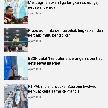
Mendagri siapkan tiga langkah solusi gaji
pegawai pemda
4 jam lalu
Prabowo minta semua pihak tingkatkan dan
perbaiki mutu pendidikan
4 jam lalu
BSSN catat 182 potensi serangan siber tiap
detik lewat internet
4 jam lalu
PT PAL mulai produksi Scorpne Evolved,
perkuat kerja sama RI-Prancis
4 jam lalu