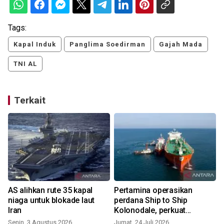
Tags:
Kapal Induk
Panglima Soedirman
Gajah Mada
TNI AL
Terkait
AS alihkan rute 35 kapal
Pertamina operasikan
niaga untuk blokade laut
perdana Ship to Ship
Iran
Kolonodale, perkuat
distribusi B50 di kawasan
Senin, 3 Agustus 2026
Jumat, 24 Juli 2026
S