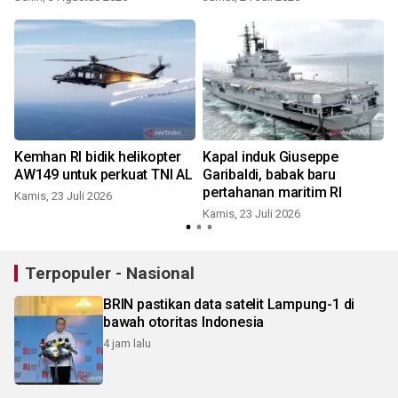
timur Sulawesi
Kemhan RI bidik helikopter
Kapal induk Giuseppe
i
AW149 untuk perkuat TNI AL
Garibaldi, babak baru
pertahanan maritim RI
Kamis, 23 Juli 2026
Kamis, 23 Juli 2026
S
Terpopuler - Nasional
BRIN pastikan data satelit Lampung-1 di
bawah otoritas Indonesia
4 jam lalu