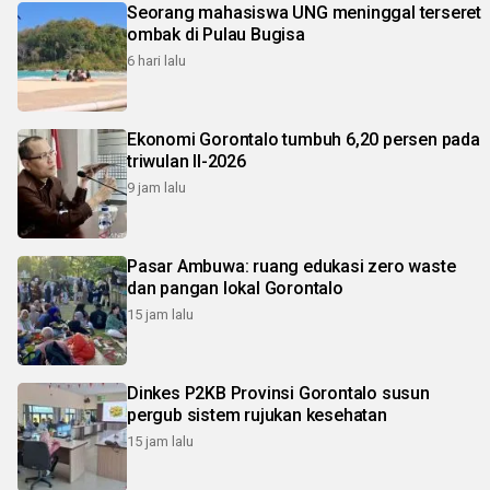
Seorang mahasiswa UNG meninggal terseret
ombak di Pulau Bugisa
6 hari lalu
Ekonomi Gorontalo tumbuh 6,20 persen pada
triwulan II-2026
9 jam lalu
Pasar Ambuwa: ruang edukasi zero waste
dan pangan lokal Gorontalo
15 jam lalu
Dinkes P2KB Provinsi Gorontalo susun
pergub sistem rujukan kesehatan
15 jam lalu