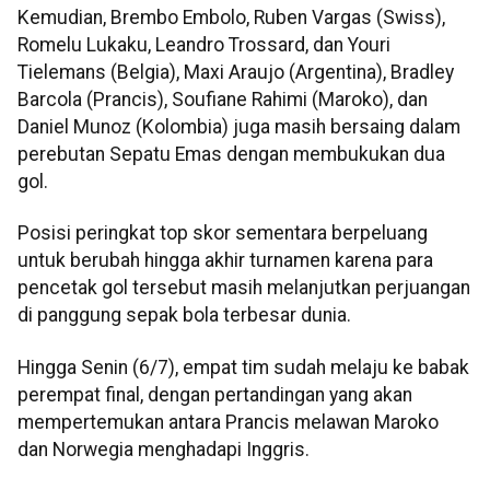
Kemudian, Brembo Embolo, Ruben Vargas (Swiss),
Romelu Lukaku, Leandro Trossard, dan Youri
Tielemans (Belgia), Maxi Araujo (Argentina), Bradley
Barcola (Prancis), Soufiane Rahimi (Maroko), dan
Daniel Munoz (Kolombia) juga masih bersaing dalam
perebutan Sepatu Emas dengan membukukan dua
gol.
Posisi peringkat top skor sementara berpeluang
untuk berubah hingga akhir turnamen karena para
pencetak gol tersebut masih melanjutkan perjuangan
di panggung sepak bola terbesar dunia.
Hingga Senin (6/7), empat tim sudah melaju ke babak
perempat final, dengan pertandingan yang akan
mempertemukan antara Prancis melawan Maroko
dan Norwegia menghadapi Inggris.