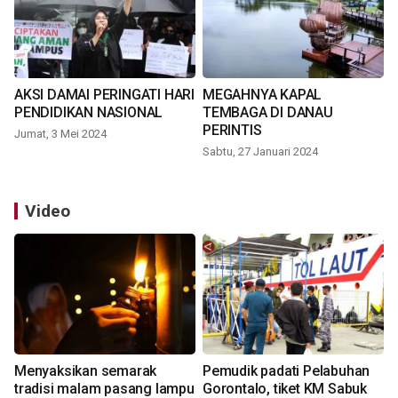
AKSI DAMAI PERINGATI HARI
MEGAHNYA KAPAL
PENDIDIKAN NASIONAL
TEMBAGA DI DANAU
PERINTIS
Jumat, 3 Mei 2024
Sabtu, 27 Januari 2024
Video
Menyaksikan semarak
Pemudik padati Pelabuhan
tradisi malam pasang lampu
Gorontalo, tiket KM Sabuk