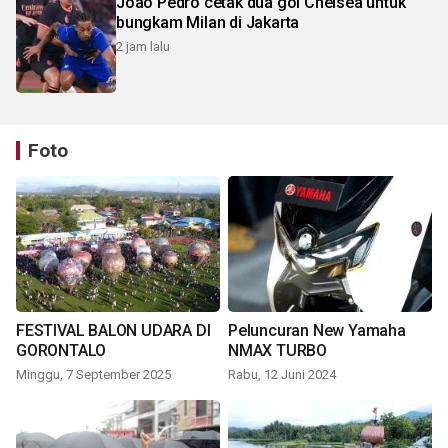
Joao Pedro cetak dua gol Chelsea untuk
bungkam Milan di Jakarta
2 jam lalu
Foto
FESTIVAL BALON UDARA DI
Peluncuran New Yamaha
GORONTALO
NMAX TURBO
Minggu, 7 September 2025
Rabu, 12 Juni 2024