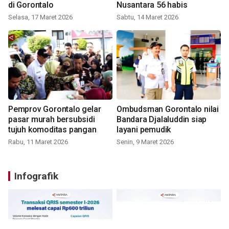
di Gorontalo
Nusantara 56 habis
Selasa, 17 Maret 2026
Sabtu, 14 Maret 2026
Pemprov Gorontalo gelar
Ombudsman Gorontalo nilai
pasar murah bersubsidi
Bandara Djalaluddin siap
tujuh komoditas pangan
layani pemudik
Rabu, 11 Maret 2026
Senin, 9 Maret 2026
Infografik