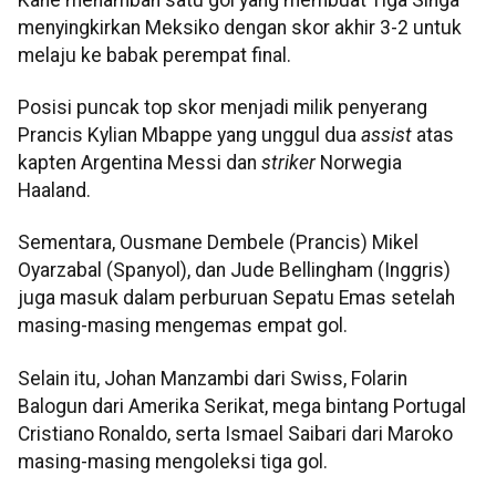
menyingkirkan Meksiko dengan skor akhir 3-2 untuk
melaju ke babak perempat final.
Posisi puncak top skor menjadi milik penyerang
Prancis Kylian Mbappe yang unggul dua
assist
atas
kapten Argentina Messi dan
striker
Norwegia
Haaland.
Sementara, Ousmane Dembele (Prancis) Mikel
Oyarzabal (Spanyol), dan Jude Bellingham (Inggris)
juga masuk dalam perburuan Sepatu Emas setelah
masing-masing mengemas empat gol.
Selain itu, Johan Manzambi dari Swiss, Folarin
Balogun dari Amerika Serikat, mega bintang Portugal
Cristiano Ronaldo, serta Ismael Saibari dari Maroko
masing-masing mengoleksi tiga gol.