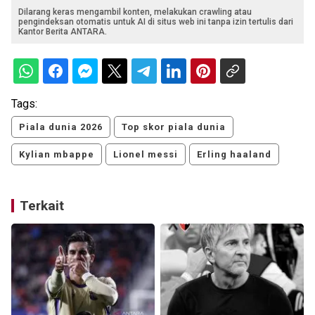
Dilarang keras mengambil konten, melakukan crawling atau
pengindeksan otomatis untuk AI di situs web ini tanpa izin tertulis dari
Kantor Berita ANTARA.
Tags:
Piala dunia 2026
Top skor piala dunia
Kylian mbappe
Lionel messi
Erling haaland
Terkait