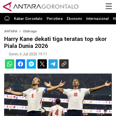
Kabar Gorontalo
Peristiwa
Ekonomi
Internasional
H
ANTARA
Olahraga
Harry Kane dekati tiga teratas top skor
Piala Dunia 2026
Senin, 6 Juli 2026 19:11