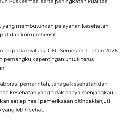
uruh Puskesmas, serta peningkatan kualitas
akat yang membutuhkan pelayanan kesehatan
pat dan komprehensif.
ional pada evaluasi CKG Semester I Tahun 2026,
ruh pemangku kepentingan untuk terus
Ekonomi triwulan II-2026
an.
tumbuh 5,29 persen
2026-08-06 18:45:00
laborasi pemerintah, tenaga kesehatan dan
an kesehatan yang tidak hanya menjangkau
kan setiap hasil pemeriksaan ditindaklanjuti
yang lebih sehat.