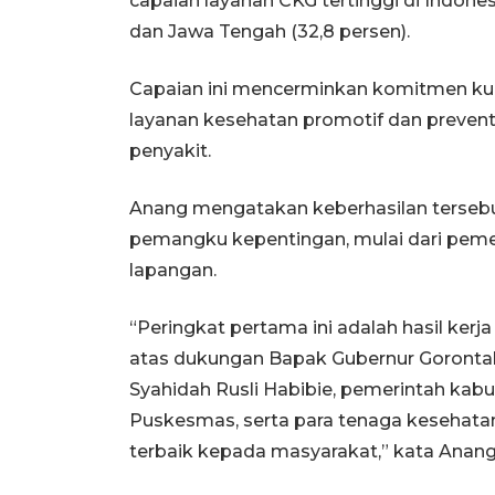
capaian layanan CKG tertinggi di Indone
dan Jawa Tengah (32,8 persen).
Capaian ini mencerminkan komitmen ku
layanan kesehatan promotif dan preventif,
penyakit.
Anang mengatakan keberhasilan tersebu
pemangku kepentingan, mulai dari peme
lapangan.
“Peringkat pertama ini adalah hasil ke
atas dukungan Bapak Gubernur Gorontalo
Syahidah Rusli Habibie, pemerintah kabu
Puskesmas, serta para tenaga kesehata
terbaik kepada masyarakat,” kata Anang