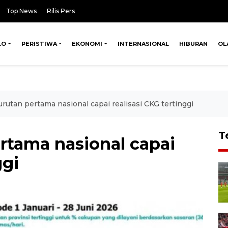
Top News
Rilis Pers
LO
PERISTIWA
EKONOMI
INTERNASIONAL
HIBURAN
OL
urutan pertama nasional capai realisasi CKG tertinggi
T
rtama nasional capai
ggi