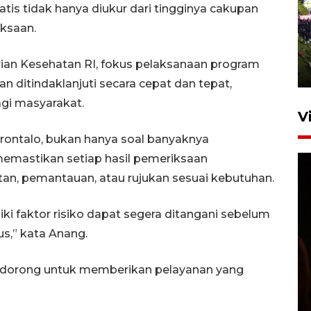
is tidak hanya diukur dari tingginya cakupan
UPACARA HUT KE-78
ksaan.
REPUBLIK INDONESIA DI
GORONTALO
ian Kesehatan RI, fokus pelaksanaan program
17 Agustus 2023 15:58
n ditindaklanjuti secara cepat dan tepat,
gi masyarakat.
V
orontalo, bukan hanya soal banyaknya
 memastikan setiap hasil pemeriksaan
atan, pemantauan, atau rujukan sesuai kebutuhan.
i faktor risiko dapat segera ditangani sebelum
s,” kata Anang.
SPPG di Gorontalo jaga
kandungan gizi paket MBG
didorong untuk memberikan pelayanan yang
Ramadhan
23 Februari 2026 18:20