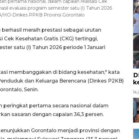
tan pertama nasional, dalam capaian realisasi Cek
hasil evaluasi program semester satu (I) Tahun 2026
RA/HO-Dinkes PPKB Provinsi Gorontalo
 berhasil meraih prestasi sebagai urutan
i Cek Kesehatan Gratis (CKG) tertinggi,
ter satu (I) Tahun 2026 periode 1 Januari
stasi membanggakan di bidang kesehatan," kata
D
Penduduk dan Keluarga Berencana (Dinkes P2KB)
k
rontalo, Senin.
14 
h peringkat pertama secara nasional dalam
kan sasaran dengan capaian 36,3 persen.
menunjukkan Gorontalo menjadi provinsi dengan