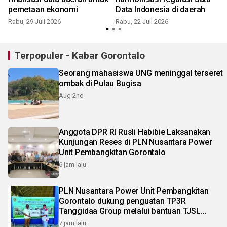
pemetaan ekonomi
Data Indonesia di daerah
Rabu, 29 Juli 2026
Rabu, 22 Juli 2026
S
Terpopuler - Kabar Gorontalo
Seorang mahasiswa UNG meninggal terseret
ombak di Pulau Bugisa
Aug 2nd
Anggota DPR RI Rusli Habibie Laksanakan
Kunjungan Reses di PLN Nusantara Power
Unit Pembangkitan Gorontalo
6 jam lalu
PLN Nusantara Power Unit Pembangkitan
Gorontalo dukung penguatan TP3R
Tanggidaa Group melalui bantuan TJSL
berbasis ekonomi sirkular
7 jam lalu