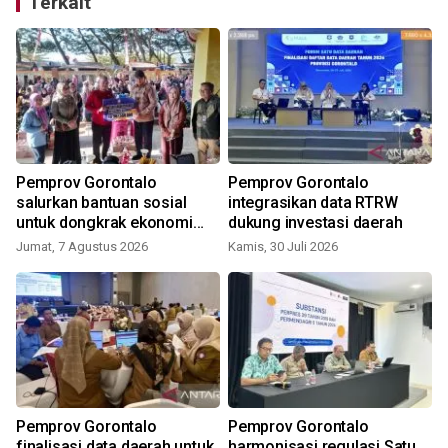
Terkait
Pemprov Gorontalo
Pemprov Gorontalo
salurkan bantuan sosial
integrasikan data RTRW
untuk dongkrak ekonomi
dukung investasi daerah
warga
Jumat, 7 Agustus 2026
Kamis, 30 Juli 2026
J
Pemprov Gorontalo
Pemprov Gorontalo
finalisasi data daerah untuk
harmonisasi regulasi Satu