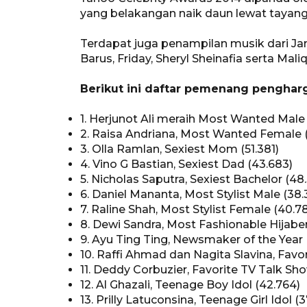
yang belakangan naik daun lewat tayang
Terdapat juga penampilan musik dari Jam
Barus, Friday, Sheryl Sheinafia serta Mali
Berikut ini daftar pemenang penghar
1. Herjunot Ali meraih Most Wanted Male
2. Raisa Andriana, Most Wanted Female 
3. Olla Ramlan, Sexiest Mom (51.381)
4. Vino G Bastian, Sexiest Dad (43.683)
5. Nicholas Saputra, Sexiest Bachelor (48
6. Daniel Mananta, Most Stylist Male (38.
7. Raline Shah, Most Stylist Female (40.7
8. Dewi Sandra, Most Fashionable Hijaber
9. Ayu Ting Ting, Newsmaker of the Year 
10. Raffi Ahmad dan Nagita Slavina, Favor
11. Deddy Corbuzier, Favorite TV Talk Sh
12. Al Ghazali, Teenage Boy Idol (42.764)
13. Prilly Latuconsina, Teenage Girl Idol (