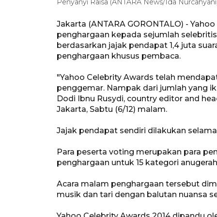
Penyanyi Raisa (ANTARA News/Ida Nurcahyani
Jakarta (ANTARA GORONTALO) - Yahoo 
penghargaan kepada sejumlah selebritis f
berdasarkan jajak pendapat 1,4 juta sua
penghargaan khusus pembaca.
"Yahoo Celebrity Awards telah mendapatk
penggemar. Nampak dari jumlah yang ikut 
Dodi Ibnu Rusydi, country editor and head
Jakarta, Sabtu (6/12) malam.
Jajak pendapat sendiri dilakukan sela
Para peserta voting merupakan para pe
penghargaan untuk 15 kategori anugera
Acara malam penghargaan tersebut dime
musik dan tari dengan balutan nuansa se
Yahoo Celebrity Awards 2014 dipandu o