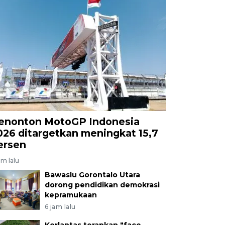
enonton MotoGP Indonesia
026 ditargetkan meningkat 15,7
ersen
am lalu
Bawaslu Gorontalo Utara
dorong pendidikan demokrasi
kepramukaan
6 jam lalu
Korlantas terapkan "face