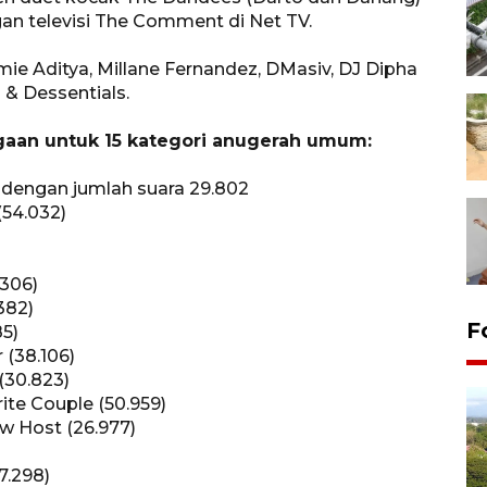
an televisi The Comment di Net TV.
ie Aditya, Millane Fernandez, DMasiv, DJ Dipha
q & Dessentials.
gaan untuk 15 kategori anugerah umum:
 dengan jumlah suara 29.802
(54.032)
.306)
382)
F
85)
 (38.106)
(30.823)
ite Couple (50.959)
ow Host (26.977)
37.298)