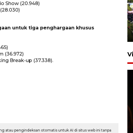
io Show (20.948)
 (28.030)
UPACARA HUT KE-78
REPUBLIK INDONESIA DI
GORONTALO
gaan untuk tiga penghargaan khusus
17 Agustus 2023 15:58
465)
V
m (36.972)
ing Break-up (37.338).
SPPG di Gorontalo jaga
kandungan gizi paket MBG
Ramadhan
g atau pengindeksan otomatis untuk AI di situs web ini tanpa
23 Februari 2026 18:20