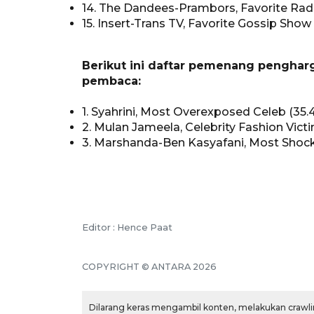
14. The Dandees-Prambors, Favorite Rad
15. Insert-Trans TV, Favorite Gossip Show
Berikut ini daftar pemenang penghar
pembaca:
1. Syahrini, Most Overexposed Celeb (35.
2. Mulan Jameela, Celebrity Fashion Victi
3. Marshanda-Ben Kasyafani, Most Shock
Editor : Hence Paat
COPYRIGHT © ANTARA 2026
Dilarang keras mengambil konten, melakukan crawlin