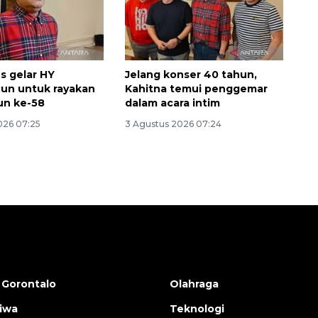
s gelar HY
Jelang konser 40 tahun,
Run untuk rayakan
Kahitna temui penggemar
un ke-58
dalam acara intim
026 07:25
3 Agustus 2026 07:24
 Gorontalo
Olahraga
tiwa
Teknologi