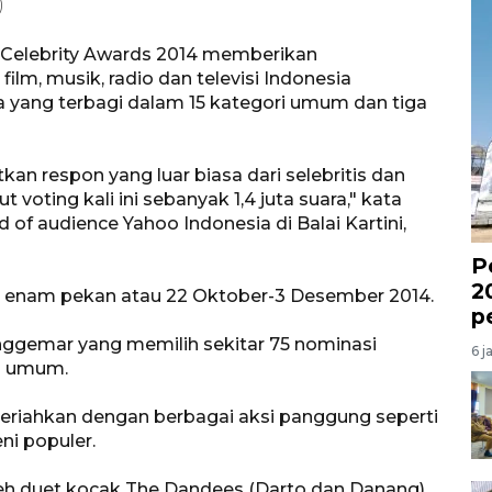
)
Celebrity Awards 2014 memberikan
ilm, musik, radio dan televisi Indonesia
ra yang terbagi dalam 15 kategori umum dan tiga
an respon yang luar biasa dari selebritis dan
voting kali ini sebanyak 1,4 juta suara," kata
 of audience Yahoo Indonesia di Balai Kartini,
P
2
ma enam pekan atau 22 Oktober-3 Desember 2014.
p
nggemar yang memilih sekitar 75 nominasi
6 j
h umum.
riahkan dengan berbagai aksi panggung seperti
ni populer.
leh duet kocak The Dandees (Darto dan Danang)