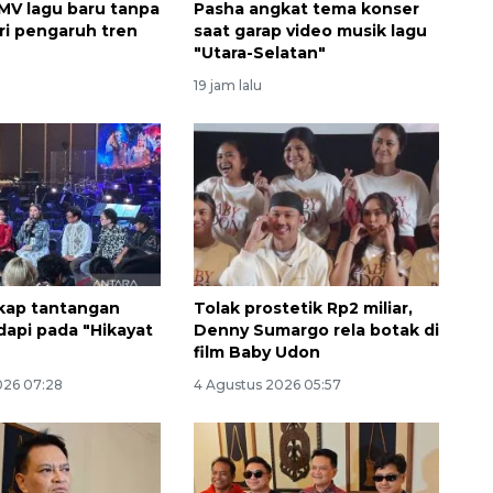
 MV lagu baru tanpa
Pasha angkat tema konser
ari pengaruh tren
saat garap video musik lagu
"Utara-Selatan"
19 jam lalu
Sinyal positif perekonomian
Indonesia
kap tantangan
Tolak prostetik Rp2 miliar,
2026-08-05 15:00:00
dapi pada "Hikayat
Denny Sumargo rela botak di
film Baby Udon
026 07:28
4 Agustus 2026 05:57