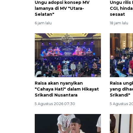
Ungu adopsi konsep MV
Ungu rilis
lamanya di MV "Utara-
CGI, hind
Selatan"
sesaat
6 jam lalu
18 jam lalu
Raisa akan nyanyikan
Raisa ung
"Cahaya Hati" dalam Hikayat
yang diha
Srikandi Nusantara
Srikandi"
5 Agustus 2026 07:30
5 Agustus 2