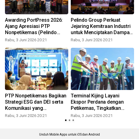
Awarding PortPress 2026:
Pelindo Group Perkuat
Ajang Apresiasi PTP
Jejaring Kemitraan Industri
Nonpetikemas (Pelindo
untuk Menciptakan Dampak
Group) atas Karya
Ekonomi yang Lebih Luas
Rabu, 3 Juni 2026 20:21
Rabu, 3 Juni 2026 20:21
R
Jurnalistik dan Sinergitas
Bersama Media
PTP Nonpetikemas Bagikan
Terminal Kijing Layani
Strategi ESG dan DEI serta
Ekspor Perdana dengan
Komunikasi yang
Petikemas, Tingkatkan
Berdampak pada IDEAS
Konektivitas Logistik
Rabu, 3 Juni 2026 20:21
Rabu, 3 Juni 2026 20:21
R
Conference 2026
Nasional
Unduh Mobile Apps untuk iOS dan Android