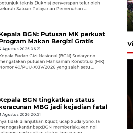
UPACARA HUT KE-78
petunjuk teknis (Juknis) penyerapan telur oleh
REPUBLIK INDONESIA DI
seluruh Satuan Pelayanan Pemenuhan ...
GORONTALO
17 Agustus 2023 15:58
Kepala BGN: Putusan MK perkuat
Program Makan Bergizi Gratis
V
4 Agustus 2026 06:21
Kepala Badan Gizi Nasional (BGN) Sudaryono
mengatakan putusan Mahkamah Konstitusi (MK)
Nomor 40/PUU-XXIV/2026 yang salah satu ...
SPPG di Gorontalo jaga
Kepala BGN tingkatkan status
kandungan gizi paket MBG
keracunan MBG jadi kejadian fatal
Ramadhan
3 Agustus 2026 20:21
23 Februari 2026 18:20
nya tidak dilanjutkan,&quot; ucap Sudaryono. Ia
menegaskan&nbsp;BGN memberlakukan nol
toleransi pada setiap status keracunan ...