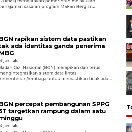
(Zulhas) mengatakan pemerintah melakukan
penajaman sasaran program Makan Bergizi ...
BGN rapikan sistem data pastikan
tak ada identitas ganda penerima
MBG
14 jam lalu
Badan Gizi Nasional (BGN) merapikan dan terus
mengintegrasikan sistem data lintas
kementerian/lembaga untuk memastikan tidak ada ...
BGN percepat pembangunan SPPG
T
3T targetkan rampung dalam satu
minggu
14 jam lalu