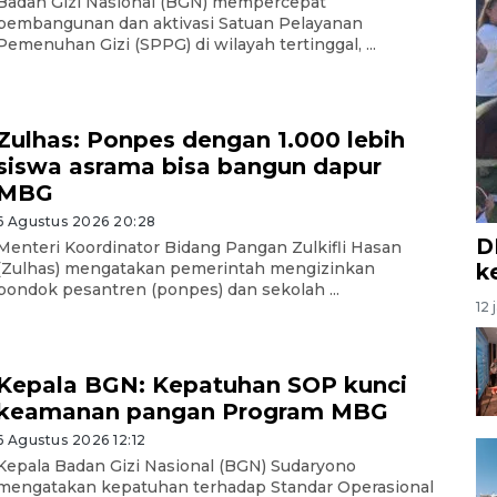
Badan Gizi Nasional (BGN) mempercepat
pembangunan dan aktivasi Satuan Pelayanan
Pemenuhan Gizi (SPPG) di wilayah tertinggal, ...
Zulhas: Ponpes dengan 1.000 lebih
siswa asrama bisa bangun dapur
MBG
6 Agustus 2026 20:28
D
Menteri Koordinator Bidang Pangan Zulkifli Hasan
k
(Zulhas) mengatakan pemerintah mengizinkan
pondok pesantren (ponpes) dan sekolah ...
12 
Kepala BGN: Kepatuhan SOP kunci
keamanan pangan Program MBG
6 Agustus 2026 12:12
Kepala Badan Gizi Nasional (BGN) Sudaryono
mengatakan kepatuhan terhadap Standar Operasional