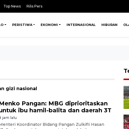
Top News
Rilis Pers
LO
PERISTIWA
EKONOMI
INTERNASIONAL
HIBURAN
OL
T
n gizi nasional
Menko Pangan: MBG diprioritaskan
untuk ibu hamil-balita dan daerah 3T
8 jam lalu
Menteri Koordinator Bidang Pangan Zulkifli Hasan