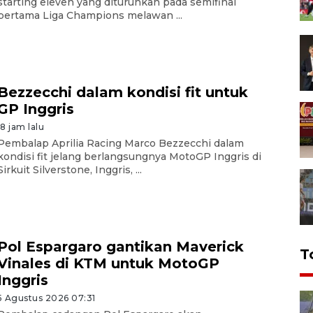
starting eleven yang diturunkan pada semifinal
pertama Liga Champions melawan ...
Bezzecchi dalam kondisi fit untuk
GP Inggris
18 jam lalu
Pembalap Aprilia Racing Marco Bezzecchi dalam
kondisi fit jelang berlangsungnya MotoGP Inggris di
Sirkuit Silverstone, Inggris, ...
Pol Espargaro gantikan Maverick
T
Vinales di KTM untuk MotoGP
Inggris
5 Agustus 2026 07:31