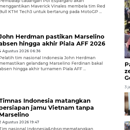
Pembalap cadangan Pol Espargaro akan
menggantikan Maverick Vinales membela tim Red
Bull KTM Tech3 untuk bertarung pada MotoGP ...
John Herdman pastikan Marselino
absen hingga akhir Piala AFF 2026
4 Agustus 2026 06:36
Pelatih tim nasional Indonesia John Herdman
memastikan gelandang Marselino Ferdinan bakal
P
absen hingga akhir turnamen Piala AFF ...
z
G
3 j
Timnas Indonesia matangkan
persiapan jamu Vietnam tanpa
Marselino
2 Agustus 2026 19:47
Tim nasional Indonesia&nbsp;mematangkan