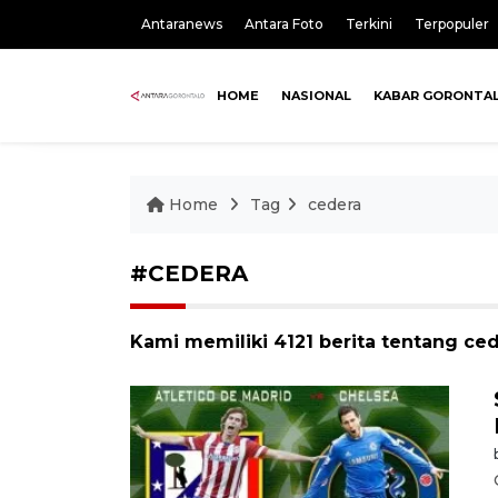
Antaranews
Antara Foto
Terkini
Terpopuler
HOME
NASIONAL
KABAR GORONTA
Home
Tag
cedera
#CEDERA
Kami memiliki 4121 berita tentang ce