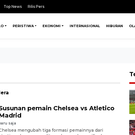
Top News
Rilis Pers
LO
PERISTIWA
EKONOMI
INTERNASIONAL
HIBURAN
OL
T
dera
Susunan pemain Chelsea vs Atletico
Madrid
baru saja
Chelsea mengubah tiga formasi pemainnya dari