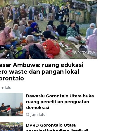
asar Ambuwa: ruang edukasi
ero waste dan pangan lokal
orontalo
am lalu
Bawaslu Gorontalo Utara buka
ruang penelitian penguatan
demokrasi
13 jam lalu
DPRD Gorontalo Utara
apresiasi kehadiran listrik di