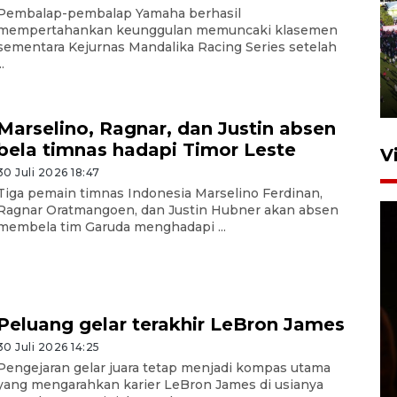
Pembalap-pembalap Yamaha berhasil
UPACARA HUT KE-78
mempertahankan keunggulan memuncaki klasemen
sementara Kejurnas Mandalika Racing Series setelah
REPUBLIK INDONESIA DI
..
GORONTALO
17 Agustus 2023 15:58
Marselino, Ragnar, dan Justin absen
bela timnas hadapi Timor Leste
V
30 Juli 2026 18:47
Tiga pemain timnas Indonesia Marselino Ferdinan,
Ragnar Oratmangoen, dan Justin Hubner akan absen
membela tim Garuda menghadapi ...
SPPG di Gorontalo jaga
Peluang gelar terakhir LeBron James
kandungan gizi paket MBG
30 Juli 2026 14:25
Ramadhan
Pengejaran gelar juara tetap menjadi kompas utama
yang mengarahkan karier LeBron James di usianya
23 Februari 2026 18:20