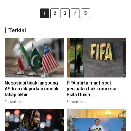
1
2
3
4
5
Terkini
Negosiasi tidak langsung
FIFA minta maaf soal
AS-Iran dilaporkan masuk
penjualan hak komersial
tahap akhir
Piala Dunia
2 menit lalu
3 menit lalu