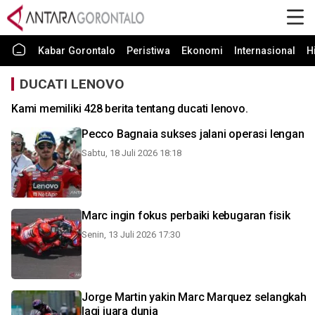
Kabar Gorontalo
Peristiwa
Ekonomi
Internasional
H
DUCATI LENOVO
Kami memiliki 428 berita tentang ducati lenovo.
Pecco Bagnaia sukses jalani operasi lengan
Sabtu, 18 Juli 2026 18:18
Marc ingin fokus perbaiki kebugaran fisik
Senin, 13 Juli 2026 17:30
Jorge Martin yakin Marc Marquez selangkah
lagi juara dunia