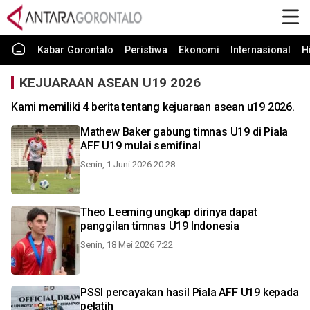
Kabar Gorontalo
Peristiwa
Ekonomi
Internasional
H
KEJUARAAN ASEAN U19 2026
Kami memiliki 4 berita tentang kejuaraan asean u19 2026.
Mathew Baker gabung timnas U19 di Piala
AFF U19 mulai semifinal
Senin, 1 Juni 2026 20:28
Theo Leeming ungkap dirinya dapat
panggilan timnas U19 Indonesia
Senin, 18 Mei 2026 7:22
PSSI percayakan hasil Piala AFF U19 kepada
pelatih