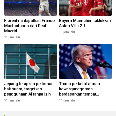
Fiorentina dapatkan Franco
Bayern Muenchen taklukkan
Mastantuono dari Real
Aston Villa 2-1
Madrid
11 jam lalu
11 jam lalu
Jepang tetapkan pedoman
Trump perketat aturan
hak suara, targetkan
kewarganegaraan
penggunaan AI tanpa izin
berdasarkan tempat
kelahiran
11 jam lalu
11 jam lalu