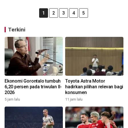
1
2
3
4
5
Terkini
Ekonomi Gorontalo tumbuh
Toyota Astra Motor
6,20 persen pada triwulan II-
hadirkan pilihan relevan bagi
2026
konsumen
5 jam lalu
11 jam lalu