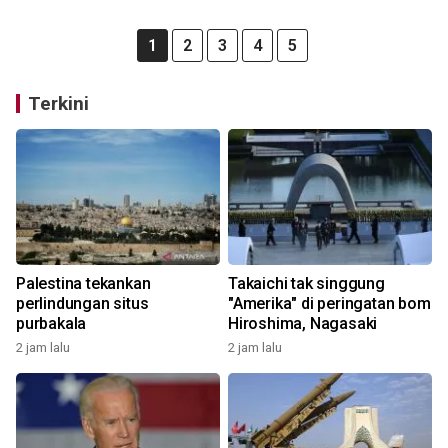
1
2
3
4
5
Terkini
Palestina tekankan
Takaichi tak singgung
perlindungan situs
"Amerika" di peringatan bom
purbakala
Hiroshima, Nagasaki
2 jam lalu
2 jam lalu