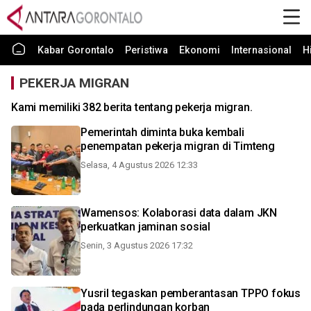
Kabar Gorontalo
Peristiwa
Ekonomi
Internasional
H
PEKERJA MIGRAN
Kami memiliki 382 berita tentang pekerja migran.
Pemerintah diminta buka kembali
penempatan pekerja migran di Timteng
Selasa, 4 Agustus 2026 12:33
Wamensos: Kolaborasi data dalam JKN
perkuatkan jaminan sosial
Senin, 3 Agustus 2026 17:32
Yusril tegaskan pemberantasan TPPO fokus
pada perlindungan korban