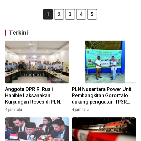
1
2
3
4
5
Terkini
Anggota DPR RI Rusli
PLN Nusantara Power Unit
Habibie Laksanakan
Pembangkitan Gorontalo
Kunjungan Reses di PLN
dukung penguatan TP3R
Nusantara Power Unit
Tanggidaa Group melalui
4 jam lalu
4 jam lalu
Pembangkitan Gorontalo
bantuan TJSL berbasis
ekonomi sirkular