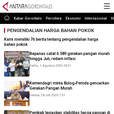
Kabar Gorontalo
Peristiwa
Ekonomi
Internasional
H
PENGENDALIAN HARGA BAHAN POKOK
Kami memiliki 76 berita tentang pengendalian harga
bahan pokok.
Bapanas catat 6.589 gerakan pangan murah
hingga Juli, redam inflasi
Sabtu, 1 Agustus 2026 18:31
Kemendagri minta Bulog-Pemda gencarkan
Gerakan Pangan Murah
Selasa, 28 Juli 2026 7:51
Pemkab tegaskan stabilitas harga pangan di