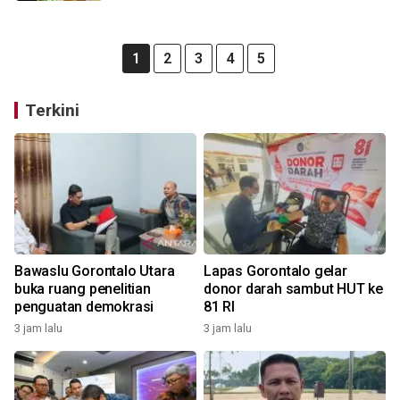
1
2
3
4
5
Terkini
Bawaslu Gorontalo Utara
Lapas Gorontalo gelar
buka ruang penelitian
donor darah sambut HUT ke
penguatan demokrasi
81 RI
3 jam lalu
3 jam lalu