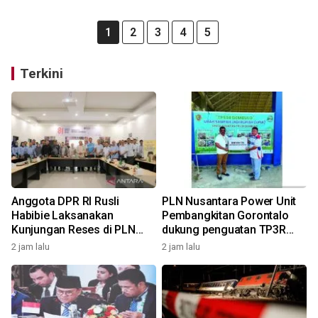
1
2
3
4
5
Terkini
Anggota DPR RI Rusli
PLN Nusantara Power Unit
Habibie Laksanakan
Pembangkitan Gorontalo
Kunjungan Reses di PLN
dukung penguatan TP3R
Nusantara Power Unit
Tanggidaa Group melalui
2 jam lalu
2 jam lalu
Pembangkitan Gorontalo
bantuan TJSL berbasis
ekonomi sirkular