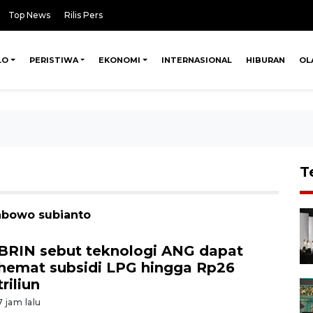
Top News
Rilis Pers
LO
PERISTIWA
EKONOMI
INTERNASIONAL
HIBURAN
OL
T
rabowo subianto
BRIN sebut teknologi ANG dapat
hemat subsidi LPG hingga Rp26
triliun
7 jam lalu