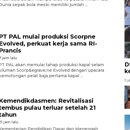
Dunia sepak bola meski memiliki jumlah ...
PT PAL mulai produksi Scorpne
Evolved, perkuat kerja sama RI-
Prancis
7 jam lalu
D
PT PAL akan memulai tahap produksi kapal selam
k
siluman Scorp&egrave;ne Evolved dengan upacara
pemotongan pelat baja pertama kapal ...
5 j
Kemendikdasmen: Revitalisasi
tembus pulau terluar setelah 21
tahun
21 jam lalu
Kementerian Pendidikan Dasar dan Menengah