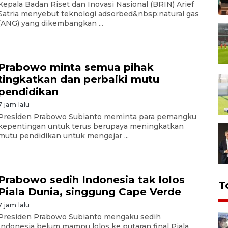
Kepala Badan Riset dan Inovasi Nasional (BRIN) Arief
Satria menyebut teknologi adsorbed&nbsp;natural gas
(ANG) yang dikembangkan ...
Prabowo minta semua pihak
tingkatkan dan perbaiki mutu
pendidikan
7 jam lalu
Presiden Prabowo Subianto meminta para pemangku
kepentingan untuk terus berupaya meningkatkan
mutu pendidikan untuk mengejar ...
Prabowo sedih Indonesia tak lolos
T
Piala Dunia, singgung Cape Verde
7 jam lalu
Presiden Prabowo Subianto mengaku sedih
Indonesia belum mampu lolos ke putaran final Piala