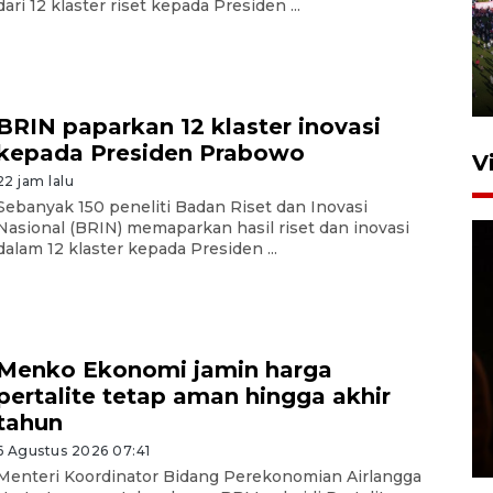
dari 12 klaster riset kepada Presiden ...
UPACARA HUT KE-78
REPUBLIK INDONESIA DI
GORONTALO
17 Agustus 2023 15:58
BRIN paparkan 12 klaster inovasi
kepada Presiden Prabowo
V
22 jam lalu
Sebanyak 150 peneliti Badan Riset dan Inovasi
Nasional (BRIN) memaparkan hasil riset dan inovasi
dalam 12 klaster kepada Presiden ...
SPPG di Gorontalo jaga
Menko Ekonomi jamin harga
kandungan gizi paket MBG
pertalite tetap aman hingga akhir
Ramadhan
tahun
23 Februari 2026 18:20
6 Agustus 2026 07:41
Menteri Koordinator Bidang Perekonomian Airlangga