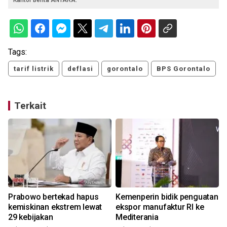
Kantor Berita ANTARA.
Tags:
tarif listrik
deflasi
gorontalo
BPS Gorontalo
Terkait
Prabowo bertekad hapus
Kemenperin bidik penguatan
0
kemiskinan ekstrem lewat
ekspor manufaktur RI ke
29 kebijakan
Mediterania