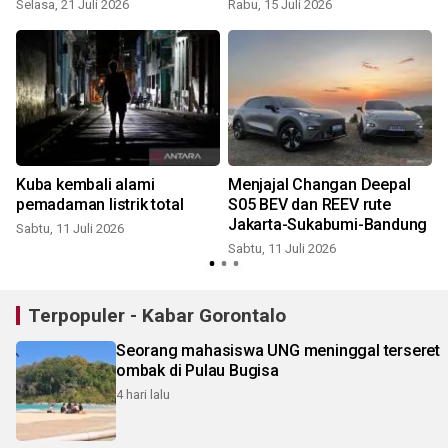
Selasa, 21 Juli 2026
Rabu, 15 Juli 2026
S
Kuba kembali alami
Menjajal Changan Deepal
pemadaman listrik total
S05 BEV dan REEV rute
Jakarta-Sukabumi-Bandung
Sabtu, 11 Juli 2026
Sabtu, 11 Juli 2026
R
Terpopuler - Kabar Gorontalo
Seorang mahasiswa UNG meninggal terseret
ombak di Pulau Bugisa
4 hari lalu