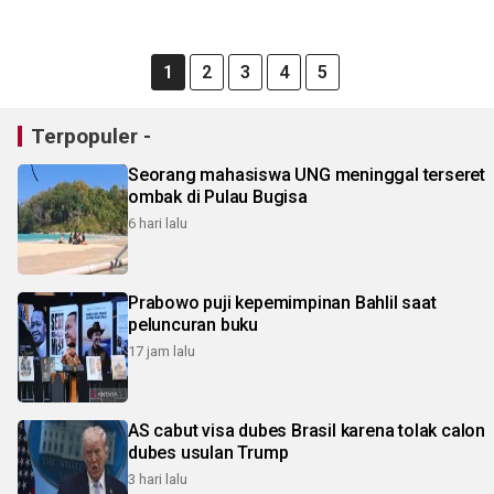
1
2
3
4
5
Terpopuler -
Seorang mahasiswa UNG meninggal terseret
ombak di Pulau Bugisa
6 hari lalu
Prabowo puji kepemimpinan Bahlil saat
peluncuran buku
17 jam lalu
AS cabut visa dubes Brasil karena tolak calon
dubes usulan Trump
3 hari lalu