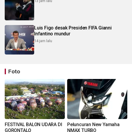
13 jam lalu
Luis Figo desak Presiden FIFA Gianni
Infantino mundur
14 jam lalu
Foto
FESTIVAL BALON UDARA DI
Peluncuran New Yamaha
GORONTALO
NMAX TURBO